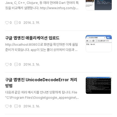
프레임워크, 화면처리 전용, 비즈로직 전용 파일, 두 가지를
Java, C, C++, Clojure, 등 여러 언어와 Dart 언어의 특
엮어주는 콘트롤러 코드 * Full Stack : 클라이언트와 서
징을 비교해서 설명합니다. http://www.infoq.com/pre
버 사이드 모두 지원하는 JS 프레임워크## 백엔드 * 탈
sentations/dart-introduction
브라우저 JS 기술, 자바스크립트는 브라우..
작성시간
0
0
2014. 2. 19.
구글 앱엔진 애플리케이션 업로드
글 내용
http://localhost:8080으로 화면을 확인하면 이제 올릴
준비가 되었습니다. app이 있는 폴더 상위에서 다음과 같
이 명령을 입력합니다. 구글 계정 로그인하면 앱이 올라갑
니다.appcfg.py update helloworld/ explorer htt
작성시간
0
0
2014. 2. 16.
p://khcuweb.appspot.com 입력하면 IE가 뜨는데, 브
라우저 인코딩을 UTF-8로 변경하면 제대로 보입니다. 크
롬브라우저에서는 잘 보입니다. 관련: https://develope
구글 앱엔진 UnicodeDecodeError 처리
rs.google.com/appengine/docs/python/getting
방법
startedpython27/uploading
글 내용
다음과 같은 에러 메시지를 만나면 당황하게 됩니다. File
"C:\Program Files\Google\google_appengine\g
oogle\appengine\tools\devappserver2\wsgi_s
작성시간
0
0
2014. 2. 16.
erver.py", line 31, in from cherrypy import wsgis
erver File "C:\Program Files\Google\google_ap