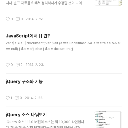
니다. 발표 자료를 위해서 정리하다가 수정할 것이 보여서
추가/이동했습니다. 패키지 매니저와 Full Stack 카테고리
를 추가했습니다. 브라우저를 탈출한 자바스크립트로 할
작성시간
3
0
2014. 2. 26.
수 있는 영역이 넓어지고 있습니다. 자바스크립트 세상의
돌아가는 이치를 알려면 어느 게 어떤 용도인지 알 필요가
있습니다. 그래서 한 번 정리해 보았습니다. 다이어그램의
JavaScript에서 || 란?
오류나 추가 사항 감사히 받겠습니다. ## 유틸리티 모듈 *
글 내용
다른 프레임워크에서 가져다 쓰는 공공재## 프레임워크 *
var $a = a || document; var $aif (a !== undefined && a !== false && a !
범용 : 웹 페이지에 많이 적용된 것 * MVC : 모델,뷰,콘트
== null) { $a = a;} else { $a = document;}
롤러 코드를 용도에 맞게 파일을 분리해 놓은 프레임워크,
화면처리 전용, 비즈로직 전용 파일, 두 가지를 엮어주는 콘
작성시간
0
2
2014. 2. 23.
트롤러 코드 * ..
jQuery 구조와 기능
작성시간
1
0
2014. 2. 22.
jQuery 소스 나눠보기
글 내용
jQuery 소스 1.11.0 버전의 소스는 약 10,000 라인입니
다. 한 줄 한 줄 살펴 보기보다는 전체적인 맥락을 살펴 봤