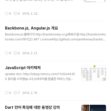
습니다. 다음과 같이 시작합니다. (function (g, f) {}(win
dow, Function)); CommonJS의 모듈을 따르는 부분이
작성시간
0
0
2014. 2. 22.
나옵니다. 이 가운데 체크하는 것이 있는데, jQuery의 용
도를 명확히 얘기합니다. "jQuery requires a window
with a document" if (!w.document) { throw new E
Backbone.js, Angular.js 개요
rror("jQuery requires a window with a documen
글 내용
t"); } Function 부분은 jQuery의 본체입니다. 기억에 의
Backbone.js:홈페이지 http://backbonejs.org/튜토리얼 http://backbonetu
하면 4부분 정도가 생각납니다. 1. Selector(Sizzle 이
torials.com/라이선스 MIT Licensehttp://github.com/jashkenas/backbo
용)..
ne/blob/master/LICENSE의존성underscore.js특징키-값 바인딩, 커스텀 이
벤트, 컬렉션을 지원하는 모델 제공RESTful JSON 인터페이스로 기존 API와 연결
작성시간
0
0
2014. 2. 21.
Models, Collections, Views AngularJS홈페이지http://angularjs.org/htt
p://angularjs.co.kr튜토리얼 http://docs.angularjs.org/tutorial라이선스 MI
T LicenseCode licensed under the The MIT Li..
JavaScript 아키텍처
글 내용
update doc: http://okjsp.tistory.com/116564430
5 정리를 시작했습니다.브라우저를 탈출한 자바스크립트
가 일을 내고 있기 때문에 자바스크립트 세상의 돌아가는
이치를 알려면 어느 게 어떤 용도인지 알 필요가 있습니다.
작성시간
0
7
2014. 2. 19.
다이어그램의 오류나 추가 사항 감사히 받겠습니다. ## 유
틸리티 모듈 * 다른 프레임워크에서 가져다 쓰는 공공재#
# 프레임워크 * 범용 : 웹 페이지에 많이 적용된 것 * MVC
Dart 언어 특징에 대한 동영상 강의
: 모델,뷰,콘트롤러 코드를 용도에 맞게 파일을 분리해 놓은
글 내용