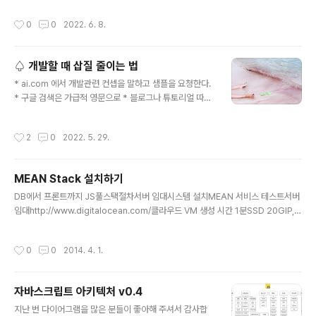
reduce(): 모든 원소의 총합 리턴, 단일값 5. list.include
작성시간
0
0
2022. 6. 8.
s(): 포함 여부, true or false more: https://develop
er.mozilla.org/ko/docs/Web/JavaScript/Referen
ce/Global_Objects/Array Array - JavaScript | M
♤ 개발할 때 삽질 줄이는 법
DN JavaScript Array 클래스는 리스트 형태의 고수준
글 내용
객체인 배열을 생성할 때 사용하는 전역 객체입니다. dev
* ai.com 에서 개발관련 컨셉을 말하고 샘플을 요청한다.
eloper.mozilla.org
* 구글 검색은 가급적 영문으로 * 블로그나 튜토리얼 따라
할 때는 가능하면 `버전`을 맞춘다 * 지인 중에 해당 기술
의 경험자를 물색한다. * 꼬였다 싶으면, OS 포맷하고 다
작성시간
2
0
2022. 5. 29.
시 시작한다. #반복효과 * 1시간 삽질해도 안되면, 다른 일
한다. #산책하기 #이거말고다른일 AD: React + API Se
rver 프로젝트 개발과 배포
MEAN Stack 설치하기
글 내용
DB에서 프론트까지 JS풀스택절차서버 임대시스템 설치MEAN 서비스 테스트서버
임대http://www.digitalocean.com/클라우드 VM 생성 시간 1분SSD 20GIP, r
oot 계정 비밀번호 이메일로 전달시간당 0.007달러샌프란시스코 서버시스템 설치
root 계정CentOS 6.5 64bitpasswdyum update -yyum install -y wgetgi
작성시간
0
0
2014. 4. 1.
t 설치(선택)yum install -y curl-devel zlib-devel.x86_64 perl-ExtUtils-M
akeMaker.x86_64yum groupinstall -y "Development Tools"cd /tmpw
get https://git-core.googlecode.com/files/git-1.9.0.tar.gzt..
자바스크립트 아키텍처 v0.4
글 내용
지난 번 다이어그램을 많은 분들이 좋아해 주셔서 감사합