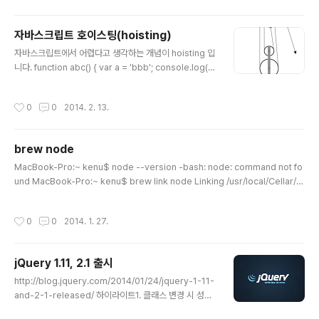
type = jQuery.fn;### Tween.prototype.init Twe
en.prototype.init.prototype = Tween.prototype;
자바스크립트 호이스팅(hoisting)
### Sizzle ### setFilters ### jQuery.fn.init ###
글 내용
jQuery.Even..
자바스크립트에서 어렵다고 생각하는 개념이 hoisting 입
니다. function abc() { var a = 'bbb'; console.log(a)
// ---- 1 function c() { console.log(a); // --- 2 (fun
ction() { console.log(a); // --- 3 a = 'ccc'; })(); var
작성시간
0
0
2014. 2. 13.
a; console.log(a) // ---4 } function d() { console.l
og(a); // --- 5 // var a = 3; } c(); a = 'ddd'; d(); };
brew node
글 내용
MacBook-Pro:~ kenu$ node --version -bash: node: command not fo
und MacBook-Pro:~ kenu$ brew link node Linking /usr/local/Cellar/n
ode/0.10.24... Warning: Could not link node. Unlinking... Error: Could n
ot symlink file: /usr/local/Cellar/node/0.10.24/lib/node_modules/np
작성시간
0
0
2014. 1. 27.
m/node_modules/sha/node_modules/readable-stream/zlib.js Targe
t /usr/local/lib/node_modules/npm/node_modules/sha/node_modul
es/readab..
jQuery 1.11, 2.1 출시
글 내용
http://blog.jquery.com/2014/01/24/jquery-1-11-
and-2-1-released/ 하이라이트1. 클래스 변경 시 성능
향상2. 세세하게 모듈화된 jQuery 커스텀 빌드3. 시작 오