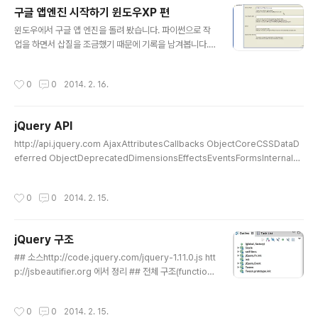
pengine\lib\cherrypy\cherrypy\__init__.py", line
구글 앱엔진 시작하기 윈도우XP 편
70, in from cherrypy import _cptools File "C:\Pr
글 내용
윈도우에서 구글 앱 엔진을 돌려 봤습니다. 파이썬으로 작
ogram Files\Google\google_appengine\lib\cher
업을 하면서 삽질을 조금했기 때문에 기록을 남겨봅니다.
rypy\cherrypy\_cptools.py", line 245, in fro..
현재 구글앱엔진은 파이썬 2.7을 공식 지원합니다. pytho
n 3.x은 지원하지 않습니다. 때문에 python27을 다시 설
작성시간
0
0
2014. 2. 16.
치했습니다.(삽질1) 절차는 다음과 같습니다.part 1 앱 엔
진 등록1.1 http://appengine.google.com/ 사이트에
구글 계정으로 등록을 합니다. 휴대폰인증이 있습니다.1.2
jQuery API
앱엔진 애플리케이션을 만듭니다. Application Identifie
글 내용
r(예, khcuweb)가 정해지면 http://khcuweb.appspo
http://api.jquery.com AjaxAttributesCallbacks ObjectCoreCSSDataD
t.com 로 접근하게 됩니다. part 2 로컬 개발환경2.1 구글
eferred ObjectDeprecatedDimensionsEffectsEventsFormsInternals
앱엔진 SDK 파이썬 버전을 다운로드 받아서 설치합니다.
ManipulationMiscellaneousOffsetPropertiesRemovedSelectorsTrav
2.2 htt..
ersingUtilitiesVersion AjaxGlobal Ajax Event HandlersHelper Functio
작성시간
0
0
2014. 2. 15.
nsLow-Level InterfaceShorthand MethodsAttributesCallbacks Objec
tCoreCSSDataDeferred ObjectDeprecatedDeprecated 1.10Deprecat
ed 1.3Deprecated 1.7De..
jQuery 구조
글 내용
## 소스http://code.jquery.com/jquery-1.11.0.js htt
p://jsbeautifier.org 에서 정리 ## 전체 구조(function
(g, f){console.log(g + f)}(3, 4));7 ## functions an
d prototypes ### init // Give the init function the
작성시간
0
0
2014. 2. 15.
jQuery prototype for later instantiation init.proto