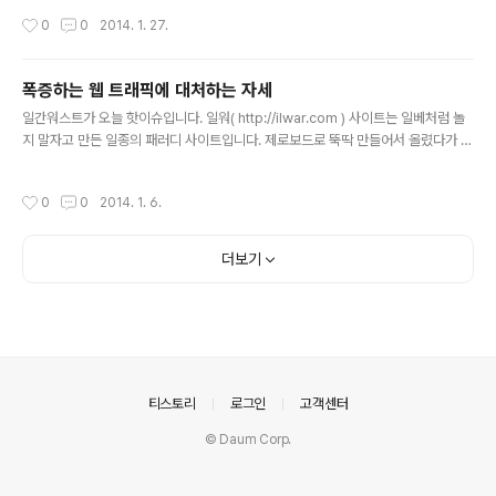
버헤드 낮춤4. npm 통해서 배포 https://npmjs.org/pa
작성시간
0
0
2014. 1. 27.
ckage/jquery/ npm install jquery 로 설치 가능 npm
install jquery@1.115. bower 통해서 배포 bower ins
tall jquery 로 설치 가능6. 기본 배포시 map 호출 제거 i
폭증하는 웹 트래픽에 대처하는 자세
mage from: http://teerapuch.wordpress.com/20
글 내용
11/09/13/intro-jquery-วิธีเริ่มต้นกับ-jquery/
일간워스트가 오늘 핫이슈입니다. 일워( http://ilwar.com ) 사이트는 일베처럼 놀
지 말자고 만든 일종의 패러디 사이트입니다. 제로보드로 뚝딱 만들어서 올렸다가 레
이니걸님은 트위터를 주로 이용하는 것으로 알고 있는데, 15분만에 호스팅의 트래픽
을 넘어섰다고 합니다.우여곡절을 일간워스트 개장기(http://blog.rainygirl.co
작성시간
0
0
2014. 1. 6.
m/?p=1266)라는 블로그 글로 올리셨는데, 여기에서 기술적으로 배울 점이 아주
많이 있다고 생각합니다. 블로그의 기술적인 내용을 요약해 봅니다.1. "어짜피 XE 로
사이트 만드는거 10분이면 끝나는데 간단히 해볼까"2. "15분만에 접속자가 몰리며
더보기
호스팅업체의 CPU제한이 초과되어 호스팅이 정지"3. "유료호스팅으로 일단 옮겨
보았습니다. 민영화버튼도 넣고,..
의안내
티스토리
로그인
고객센터
© Daum Corp.