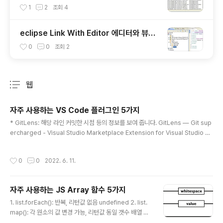
1
2
조회
4
eclipse Link With Editor 에디터와 뷰를
연결해주는 작지만 큰 기능
0
0
조회
2
웹
분류 전체보기
주요 글 목록
자주 사용하는 VS Code 플러그인 5가지
글 내용
* GitLens: 해당 라인 커밋한 시점 등의 정보를 보여 줍니다. GitLens — Git sup
ercharged - Visual Studio Marketplace Extension for Visual Studio C
ode - Supercharge Git within VS Code — Visualize code authorship a
t a glance via Git blame annotations and CodeLens, seamlessly navig
작성시간
0
0
2022. 6. 11.
ate and explore Git repositories, gain valuable insights via rich visual
izations and powerfu marketplace.visualstudio.com * Git Graph: 소스
트리 대체..
자주 사용하는 JS Array 함수 5가지
글 내용
1. list.forEach(): 반복, 리턴값 없음 undefined 2. list.
map(): 각 원소의 값 변경 가능, 리턴값 동일 갯수 배열 3.
list.filter(): 조건에 따라 필터링, 갯수 필터된 배열 4. list.