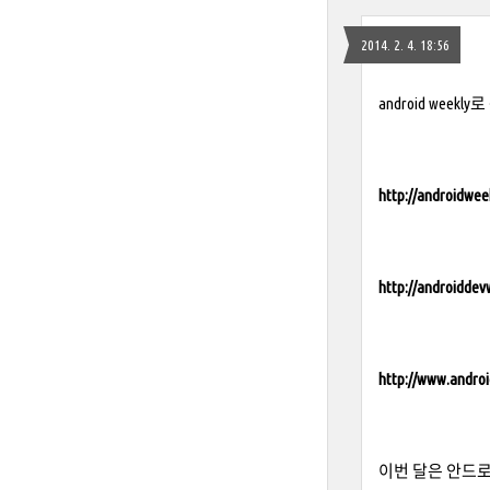
2014. 2. 4. 18:56
android wee
http://androidweek
http://androiddev
http://www.androi
이번 달은 안드