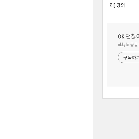
OK 괜찮
okky.kr 공
구독하