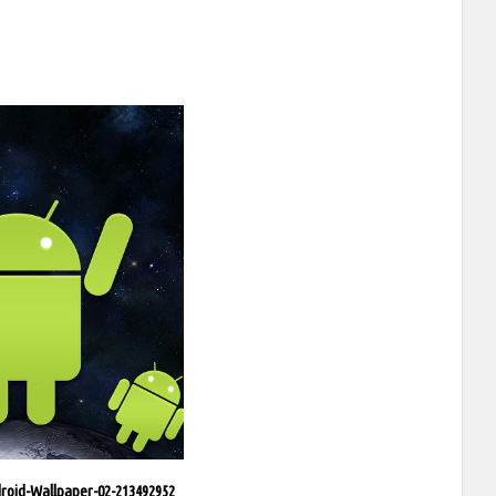
droid-Wallpaper-02-213492952