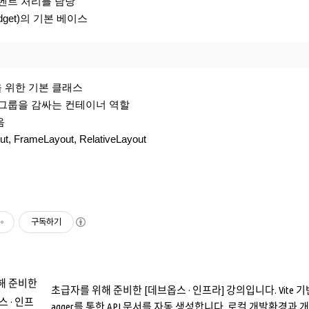
이벤트 처리를 담당
idget)의 기본 베이스
 위한 기본 클래스
뷰그룹을 감싸는 컨테이너 역할
음
ut, FrameLayout, RelativeLayout
구독하기
초급자를 위해 준비한 [데브옵스 · 인프라] 강의입니다. Vite 기반의 R
agger를 통한 API 문서를 자동 생성합니다. 로컬 개발환경과