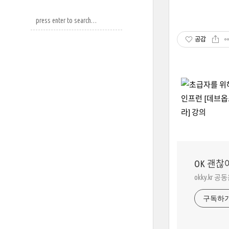
공감
OK 괜찮
okky.kr 공
구독하