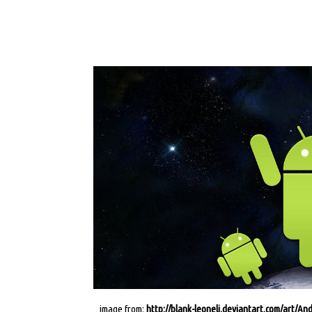
image from:
http://blank-leoneli.deviantart.com/art/An