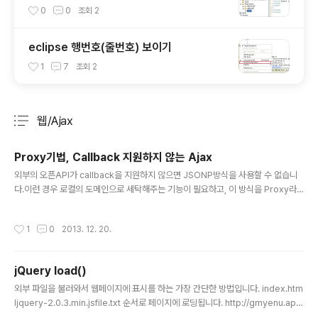
연결해주는 작지만 큰 기능
0
0
조회
2
eclipse 행번호(줄번호) 보이기
1
7
조회
2
웹/Ajax
분류 전체보기
주요 글 목록
Proxy기법, Callback 지원하지 않는 Ajax
글 내용
외부의 오픈API가 callback을 지원하지 않으면 JSONP방식을 사용할 수 없습니
다.이런 경우 로컬의 도메인으로 세탁해주는 기능이 필요하고, 이 방식을 Proxy라
고 얘기합니다. 간단한 샘플코드입니다. package net.okjsp.ajax; import java.
io.BufferedReader;import java.io.IOException;import java.io.InputStre
작성시간
1
0
2013. 12. 20.
amReader;import java.net.MalformedURLException;import java.net.U
RL;import java.net.URLConnection; public class Proxy {public static v
oid main(String[] args) throws Exception {St..
jQuery load()
글 내용
외부 파일을 불러와서 웹페이지에 표시를 하는 가장 간단한 방법입니다. index.htm
ljquery-2.0.3.min.jsfile.txt 순서로 페이지에 로딩됩니다. http://gmyenu.app
spot.com/gmyenu.jsp Words교육(education)과 강의(instruction)는 다른