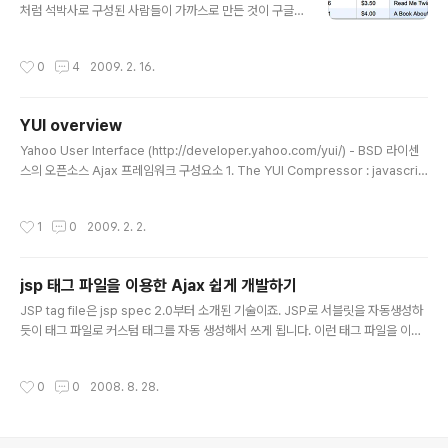
처럼 석박사로 구성된 사람들이 가까스로 만든 것이 구글
독스의 스프레드시트입니다. 점점 발전하고 있죠. 놀라울
정도로 업그레이드되고 있습니다. 처음 나왔을 때는 볼품
작성시간
0
4
2009. 2. 16.
없었는데 말이죠. YUI를 통해서 그 정도는 아니지만 그냥
볼만하게 그리드테이블을 구현할 수 있습니다. http://dev
eloper.yahoo.com/yui/examples/datatable/dt_b
YUI overview
asic.html 페이지를 보면 다음과 같이 깔끔한 테이블이 보
글 내용
입니다. 가장 기본적인 테이블이죠. 헤더를 클릭하면 다음
Yahoo User Interface (http://developer.yahoo.com/yui/) - BSD 라이센
과 같이 정렬도 가능합니다. 페이지 우측에 보면 추가적으
스의 오픈소스 Ajax 프레임워크 구성요소 1. The YUI Compressor : javascrip
로 가능한 많은 예제들이 있습니다. ext-js, jQuery, doj
t, CSS 용량 최소화 기능 2. YUI Doc : javascript API 문서 생성기 3. YUI Deve
o 등 여러 Ajax 라이브러리들이 있고, 각각 그..
loper Tools : Logger, Profiler, Profiler Viewer, Test Utility 등 javascript
작성시간
1
0
2009. 2. 2.
용 디버깅, 성능 개선 도구 4. YUI Core : YAHOO Global Object, DOM Colle
ction, Event Utility 등 코어 5. YUI Library Utilities : Animation Utility Bro
wser H..
jsp 태그 파일을 이용한 Ajax 쉽게 개발하기
글 내용
JSP tag file은 jsp spec 2.0부터 소개된 기술이죠. JSP로 서블릿을 자동생성하
듯이 태그 파일로 커스텀 태그를 자동 생성해서 쓰게 됩니다. 이런 태그 파일을 이용
해서 반복적으로 사용되는 Ajax함수를 자동 생성하고, 쉽게 사용할 수 있도록 설명
한 글을 소개합니다. http://www.ibm.com/developerworks/kr/library/wa-
작성시간
0
0
2008. 8. 28.
aj-simplejava1/