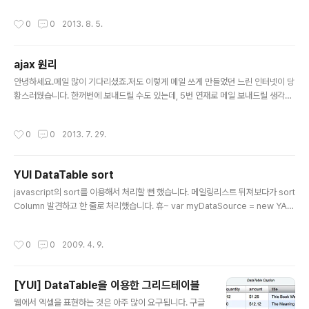
개념이다. 강의는 수학, 과학, 지리, 역사를 머릿속에 입력해 주는 것이지만, 교육은
작성시간
0
0
2013. 8. 5.
강의를 통해 입력한 지식을 어떻게 삶에 적용하고 미래에 활용할지를 바르게 알도록
해 주는 것이다. 대다수의 학교는 강의에는 능숙하지만 진정한 교육은 잘 하지 못하
는 것 같다. (협동조합으로 기업하라, 스테파노 지마니 지음, 송성호 옮김, 붇돋움, p
ajax 원리
215)
글 내용
안녕하세요.메일 많이 기다리셨죠.저도 이렇게 메일 쓰게 만들었던 느린 인터넷이 당
황스러웠습니다. 한꺼번에 보내드릴 수도 있는데, 5번 연재로 메일 보내드릴 생각입
니다. 첫번째는 ajax원리입니다. http://www.okjsp.net/seq/69451 function
getXMLHttpRequest() { var xmlreq = false; if (window.XMLHttpReque
작성시간
0
0
2013. 7. 29.
st) { // Create XMLHttpRequest object in non-Microsoft browsers xm
lreq = new XMLHttpRequest(); } else if (window.ActiveXObject) { // Cr
eate XMLHttpRequest via MS ActiveX try { // Try ..
YUI DataTable sort
글 내용
javascript의 sort를 이용해서 처리할 뻔 했습니다. 메일링리스트 뒤져보다가 sort
Column 발견하고 한 줄로 처리했습니다. 휴~ var myDataSource = new YAH
OO.util.DataSource(data.contents.ranks); myDataSource.responseTy
pe = YAHOO.util.DataSource.TYPE_JSARRAY; myDataSource.respon
작성시간
0
0
2009. 4. 9.
seSchema = { fields: ["rankid","rankName"] }; //function sortby(a,b) { //
return a["rankid"] - b["rankid"]; //} //myDataSource.liveData.sort(sort
by); ... var myColumnDe..
[YUI] DataTable을 이용한 그리드테이블
글 내용
웹에서 엑셀을 표현하는 것은 아주 많이 요구됩니다. 구글