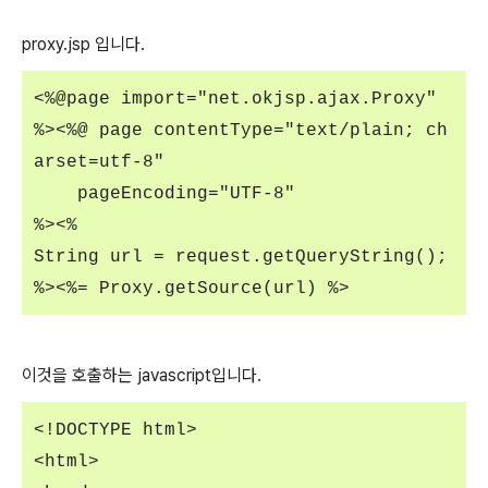
proxy.jsp 입니다.
<%@
page
import
=
"net.okjsp.ajax.Proxy"
%><%@
page
contentType
=
"text/plain; ch
arset=utf-8"
pageEncoding
=
"UTF-8"
%><%
String url = request.getQueryString();
%><%=
Proxy.getSource(url)
%>
이것을 호출하는 javascript입니다.
<!DOCTYPE html>
<html>