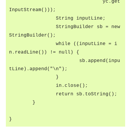
yc.get
InputStream()));
String inputLine;
StringBuilder sb = new
StringBuilder();
while ((inputLine = i
n.readLine()) != null) {
sb.append(inpu
tLine).append("\n");
}
in.close();
return sb.toString();
}
}