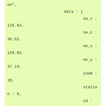
on",
data : {
sw_x :
125.62,
sw_y :
36.52,
ne_x :
128.02,
ne_y :
37.14,
zoom :
10,
statio
n : 0,
id :