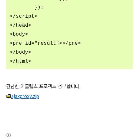
});
</script>
</head>
<body>
<pre id="result"></pre>
</body>
</html>
간단한 이클립스 프로젝트 첨부합니다.
ajaxproxy.zip
(새창열림)