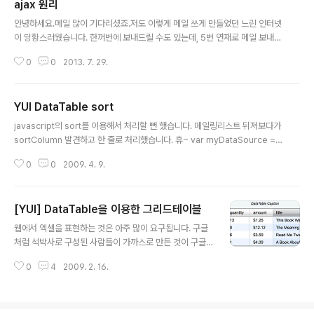
ajax 원리
만 진정한 교육은 잘 하지 못하는 것 같다. (협동조합으로 기업하라, 스테파노 지
글 내용
마니 지음, 송성호 옮김, 붇돋움, p215)
안녕하세요.메일 많이 기다리셨죠.저도 이렇게 메일 쓰게 만들었던 느린 인터넷
이 당황스러웠습니다. 한꺼번에 보내드릴 수도 있는데, 5번 연재로 메일 보내드
릴 생각입니다. 첫번째는 ajax원리입니다. http://www.okjsp.net/seq/694
0
0
2013. 7. 29.
51 function getXMLHttpRequest() { var xmlreq = false; if (window.
XMLHttpRequest) { // Create XMLHttpRequest object in non-Micr
osoft browsers xmlreq = new XMLHttpRequest(); } else if (windo
YUI DataTable sort
w.ActiveXObject) { // Create XMLHttpRequest via MS ActiveX try
글 내용
{ // Try ..
javascript의 sort를 이용해서 처리할 뻔 했습니다. 메일링리스트 뒤져보다가
sortColumn 발견하고 한 줄로 처리했습니다. 휴~ var myDataSource = n
ew YAHOO.util.DataSource(data.contents.ranks); myDataSource.
0
0
2009. 4. 9.
responseType = YAHOO.util.DataSource.TYPE_JSARRAY; myDat
aSource.responseSchema = { fields: ["rankid","rankName"] }; //fu
nction sortby(a,b) { // return a["rankid"] - b["rankid"]; //} //myData
[YUI] DataTable을 이용한 그리드테이블
Source.liveData.sort(sortby); ... var myColumnDe..
글 내용
웹에서 엑셀을 표현하는 것은 아주 많이 요구됩니다. 구글
처럼 석박사로 구성된 사람들이 가까스로 만든 것이 구글
독스의 스프레드시트입니다. 점점 발전하고 있죠. 놀라울
0
4
2009. 2. 16.
정도로 업그레이드되고 있습니다. 처음 나왔을 때는 볼품
없었는데 말이죠. YUI를 통해서 그 정도는 아니지만 그냥
볼만하게 그리드테이블을 구현할 수 있습니다. http://dev
eloper.yahoo.com/yui/examples/datatable/dt_b