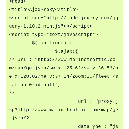
<head>
<title>AjaxProxy</title>
<script src="http://code.jquery.com/jq
uery-1.10.2.min.js"></script>
<script type="text/javascript">
$(function() {
$.ajax({
/* url : "http://www.marinetraffic.co
m/map/getjson/sw_x:125.62/sw_y:36.52/n
e_x:128.02/ne_y:37.14/zoom:10/fleet:/s
tation:0/id:null",
*/
url : "proxy.j
sp?http://www.marinetraffic.com/map/ge
tjson/?",
dataType : "js