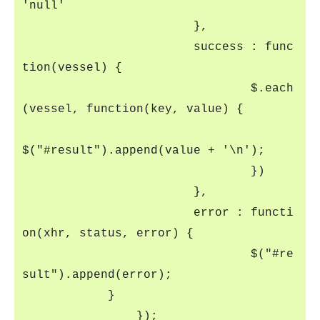
'null'
},
success : func
tion(vessel) {
$.each
(vessel, function(key, value) {
$("#result").append(value + '\n');
})
},
error : functi
on(xhr, status, error) {
$("#re
sult").append(error);
}
});