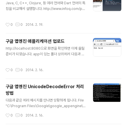
프레임워크, 화면처리 전용, 비즈로직 전용 파일, 두 가지를
Java, C, C++, Clojure, 등 여러 언어와 Dart 언어의 특
엮어주는 콘트롤러 코드 * Full Stack : 클라이언트와 서
징을 비교해서 설명합니다. http://www.infoq.com/pre
버 사이드 모두 지원하는 JS 프레임워크## 백엔드 * 탈
sentations/dart-introduction
브라우저 JS 기술, 자바스크립트는 브라우..
작성시간
0
0
2014. 2. 19.
구글 앱엔진 애플리케이션 업로드
글 내용
http://localhost:8080으로 화면을 확인하면 이제 올릴
준비가 되었습니다. app이 있는 폴더 상위에서 다음과 같
이 명령을 입력합니다. 구글 계정 로그인하면 앱이 올라갑
니다.appcfg.py update helloworld/ explorer htt
작성시간
0
0
2014. 2. 16.
p://khcuweb.appspot.com 입력하면 IE가 뜨는데, 브
라우저 인코딩을 UTF-8로 변경하면 제대로 보입니다. 크
롬브라우저에서는 잘 보입니다. 관련: https://develope
구글 앱엔진 UnicodeDecodeError 처리
rs.google.com/appengine/docs/python/getting
방법
startedpython27/uploading
글 내용
다음과 같은 에러 메시지를 만나면 당황하게 됩니다. File
"C:\Program Files\Google\google_appengine\g
oogle\appengine\tools\devappserver2\wsgi_s
작성시간
0
0
2014. 2. 16.
erver.py", line 31, in from cherrypy import wsgis
erver File "C:\Program Files\Google\google_ap