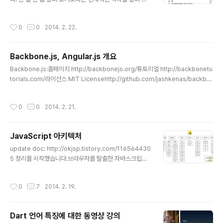
습니다. 다음과 같이 시작합니다. (function (g, f) {}(win
dow, Function)); CommonJS의 모듈을 따르는 부분이
작성시간
0
0
2014. 2. 22.
나옵니다. 이 가운데 체크하는 것이 있는데, jQuery의 용
도를 명확히 얘기합니다. "jQuery requires a window
with a document" if (!w.document) { throw new E
Backbone.js, Angular.js 개요
rror("jQuery requires a window with a documen
글 내용
t"); } Function 부분은 jQuery의 본체입니다. 기억에 의
Backbone.js:홈페이지 http://backbonejs.org/튜토리얼 http://backbonetu
하면 4부분 정도가 생각납니다. 1. Selector(Sizzle 이
torials.com/라이선스 MIT Licensehttp://github.com/jashkenas/backbo
용)..
ne/blob/master/LICENSE의존성underscore.js특징키-값 바인딩, 커스텀 이
벤트, 컬렉션을 지원하는 모델 제공RESTful JSON 인터페이스로 기존 API와 연결
작성시간
0
0
2014. 2. 21.
Models, Collections, Views AngularJS홈페이지http://angularjs.org/htt
p://angularjs.co.kr튜토리얼 http://docs.angularjs.org/tutorial라이선스 MI
T LicenseCode licensed under the The MIT Li..
JavaScript 아키텍처
글 내용
update doc: http://okjsp.tistory.com/116564430
5 정리를 시작했습니다.브라우저를 탈출한 자바스크립트
가 일을 내고 있기 때문에 자바스크립트 세상의 돌아가는
이치를 알려면 어느 게 어떤 용도인지 알 필요가 있습니다.
작성시간
0
7
2014. 2. 19.
다이어그램의 오류나 추가 사항 감사히 받겠습니다. ## 유
틸리티 모듈 * 다른 프레임워크에서 가져다 쓰는 공공재#
# 프레임워크 * 범용 : 웹 페이지에 많이 적용된 것 * MVC
Dart 언어 특징에 대한 동영상 강의
: 모델,뷰,콘트롤러 코드를 용도에 맞게 파일을 분리해 놓은
글 내용