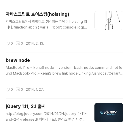
type = jQuery.fn;### Tween.prototype.init Twe
en.prototype.init.prototype = Tween.prototype;
자바스크립트 호이스팅(hoisting)
### Sizzle ### setFilters ### jQuery.fn.init ###
글 내용
jQuery.Even..
자바스크립트에서 어렵다고 생각하는 개념이 hoisting 입
니다. function abc() { var a = 'bbb'; console.log(a)
// ---- 1 function c() { console.log(a); // --- 2 (fun
ction() { console.log(a); // --- 3 a = 'ccc'; })(); var
작성시간
0
0
2014. 2. 13.
a; console.log(a) // ---4 } function d() { console.l
og(a); // --- 5 // var a = 3; } c(); a = 'ddd'; d(); };
brew node
글 내용
MacBook-Pro:~ kenu$ node --version -bash: node: command not fo
und MacBook-Pro:~ kenu$ brew link node Linking /usr/local/Cellar/n
ode/0.10.24... Warning: Could not link node. Unlinking... Error: Could n
ot symlink file: /usr/local/Cellar/node/0.10.24/lib/node_modules/np
작성시간
0
0
2014. 1. 27.
m/node_modules/sha/node_modules/readable-stream/zlib.js Targe
t /usr/local/lib/node_modules/npm/node_modules/sha/node_modul
es/readab..
jQuery 1.11, 2.1 출시
글 내용
http://blog.jquery.com/2014/01/24/jquery-1-11-
and-2-1-released/ 하이라이트1. 클래스 변경 시 성능
향상2. 세세하게 모듈화된 jQuery 커스텀 빌드3. 시작 오