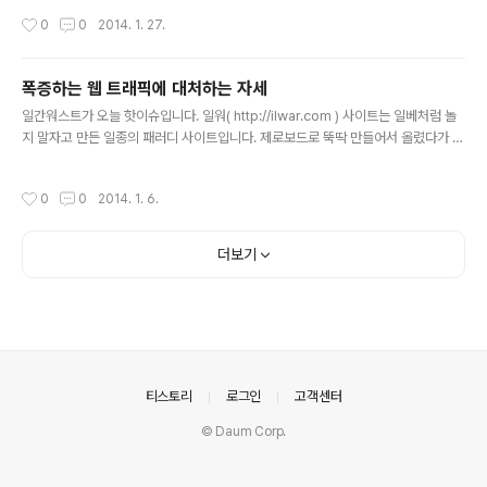
버헤드 낮춤4. npm 통해서 배포 https://npmjs.org/pa
작성시간
0
0
2014. 1. 27.
ckage/jquery/ npm install jquery 로 설치 가능 npm
install jquery@1.115. bower 통해서 배포 bower ins
tall jquery 로 설치 가능6. 기본 배포시 map 호출 제거 i
폭증하는 웹 트래픽에 대처하는 자세
mage from: http://teerapuch.wordpress.com/20
글 내용
11/09/13/intro-jquery-วิธีเริ่มต้นกับ-jquery/
일간워스트가 오늘 핫이슈입니다. 일워( http://ilwar.com ) 사이트는 일베처럼 놀
지 말자고 만든 일종의 패러디 사이트입니다. 제로보드로 뚝딱 만들어서 올렸다가 레
이니걸님은 트위터를 주로 이용하는 것으로 알고 있는데, 15분만에 호스팅의 트래픽
을 넘어섰다고 합니다.우여곡절을 일간워스트 개장기(http://blog.rainygirl.co
작성시간
0
0
2014. 1. 6.
m/?p=1266)라는 블로그 글로 올리셨는데, 여기에서 기술적으로 배울 점이 아주
많이 있다고 생각합니다. 블로그의 기술적인 내용을 요약해 봅니다.1. "어짜피 XE 로
사이트 만드는거 10분이면 끝나는데 간단히 해볼까"2. "15분만에 접속자가 몰리며
더보기
호스팅업체의 CPU제한이 초과되어 호스팅이 정지"3. "유료호스팅으로 일단 옮겨
보았습니다. 민영화버튼도 넣고,..
의안내
티스토리
로그인
고객센터
© Daum Corp.