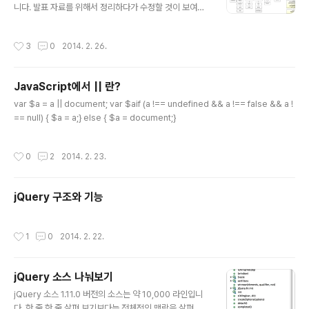
니다. 발표 자료를 위해서 정리하다가 수정할 것이 보여서
추가/이동했습니다. 패키지 매니저와 Full Stack 카테고리
를 추가했습니다. 브라우저를 탈출한 자바스크립트로 할
작성시간
3
0
2014. 2. 26.
수 있는 영역이 넓어지고 있습니다. 자바스크립트 세상의
돌아가는 이치를 알려면 어느 게 어떤 용도인지 알 필요가
있습니다. 그래서 한 번 정리해 보았습니다. 다이어그램의
JavaScript에서 || 란?
오류나 추가 사항 감사히 받겠습니다. ## 유틸리티 모듈 *
글 내용
다른 프레임워크에서 가져다 쓰는 공공재## 프레임워크 *
var $a = a || document; var $aif (a !== undefined && a !== false && a !
범용 : 웹 페이지에 많이 적용된 것 * MVC : 모델,뷰,콘트
== null) { $a = a;} else { $a = document;}
롤러 코드를 용도에 맞게 파일을 분리해 놓은 프레임워크,
화면처리 전용, 비즈로직 전용 파일, 두 가지를 엮어주는 콘
작성시간
0
2
2014. 2. 23.
트롤러 코드 * ..
jQuery 구조와 기능
작성시간
1
0
2014. 2. 22.
jQuery 소스 나눠보기
글 내용
jQuery 소스 1.11.0 버전의 소스는 약 10,000 라인입니
다. 한 줄 한 줄 살펴 보기보다는 전체적인 맥락을 살펴 봤