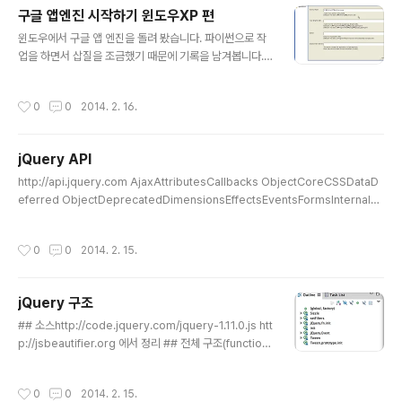
pengine\lib\cherrypy\cherrypy\__init__.py", line
구글 앱엔진 시작하기 윈도우XP 편
70, in from cherrypy import _cptools File "C:\Pr
글 내용
윈도우에서 구글 앱 엔진을 돌려 봤습니다. 파이썬으로 작
ogram Files\Google\google_appengine\lib\cher
업을 하면서 삽질을 조금했기 때문에 기록을 남겨봅니다.
rypy\cherrypy\_cptools.py", line 245, in fro..
현재 구글앱엔진은 파이썬 2.7을 공식 지원합니다. pytho
n 3.x은 지원하지 않습니다. 때문에 python27을 다시 설
작성시간
0
0
2014. 2. 16.
치했습니다.(삽질1) 절차는 다음과 같습니다.part 1 앱 엔
진 등록1.1 http://appengine.google.com/ 사이트에
구글 계정으로 등록을 합니다. 휴대폰인증이 있습니다.1.2
jQuery API
앱엔진 애플리케이션을 만듭니다. Application Identifie
글 내용
r(예, khcuweb)가 정해지면 http://khcuweb.appspo
http://api.jquery.com AjaxAttributesCallbacks ObjectCoreCSSDataD
t.com 로 접근하게 됩니다. part 2 로컬 개발환경2.1 구글
eferred ObjectDeprecatedDimensionsEffectsEventsFormsInternals
앱엔진 SDK 파이썬 버전을 다운로드 받아서 설치합니다.
ManipulationMiscellaneousOffsetPropertiesRemovedSelectorsTrav
2.2 htt..
ersingUtilitiesVersion AjaxGlobal Ajax Event HandlersHelper Functio
작성시간
0
0
2014. 2. 15.
nsLow-Level InterfaceShorthand MethodsAttributesCallbacks Objec
tCoreCSSDataDeferred ObjectDeprecatedDeprecated 1.10Deprecat
ed 1.3Deprecated 1.7De..
jQuery 구조
글 내용
## 소스http://code.jquery.com/jquery-1.11.0.js htt
p://jsbeautifier.org 에서 정리 ## 전체 구조(function
(g, f){console.log(g + f)}(3, 4));7 ## functions an
d prototypes ### init // Give the init function the
작성시간
0
0
2014. 2. 15.
jQuery prototype for later instantiation init.proto