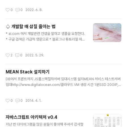
reduce(): 모든 원소의 총합 리턴, 단일값 5. list.include
작성시간
0
0
2022. 6. 8.
s(): 포함 여부, true or false more: https://develop
er.mozilla.org/ko/docs/Web/JavaScript/Referen
ce/Global_Objects/Array Array - JavaScript | M
♤ 개발할 때 삽질 줄이는 법
DN JavaScript Array 클래스는 리스트 형태의 고수준
글 내용
객체인 배열을 생성할 때 사용하는 전역 객체입니다. dev
* ai.com 에서 개발관련 컨셉을 말하고 샘플을 요청한다.
eloper.mozilla.org
* 구글 검색은 가급적 영문으로 * 블로그나 튜토리얼 따라
할 때는 가능하면 `버전`을 맞춘다 * 지인 중에 해당 기술
의 경험자를 물색한다. * 꼬였다 싶으면, OS 포맷하고 다
작성시간
2
0
2022. 5. 29.
시 시작한다. #반복효과 * 1시간 삽질해도 안되면, 다른 일
한다. #산책하기 #이거말고다른일 AD: React + API Se
rver 프로젝트 개발과 배포
MEAN Stack 설치하기
글 내용
DB에서 프론트까지 JS풀스택절차서버 임대시스템 설치MEAN 서비스 테스트서버
임대http://www.digitalocean.com/클라우드 VM 생성 시간 1분SSD 20GIP, r
oot 계정 비밀번호 이메일로 전달시간당 0.007달러샌프란시스코 서버시스템 설치
root 계정CentOS 6.5 64bitpasswdyum update -yyum install -y wgetgi
작성시간
0
0
2014. 4. 1.
t 설치(선택)yum install -y curl-devel zlib-devel.x86_64 perl-ExtUtils-M
akeMaker.x86_64yum groupinstall -y "Development Tools"cd /tmpw
get https://git-core.googlecode.com/files/git-1.9.0.tar.gzt..
자바스크립트 아키텍처 v0.4
글 내용
지난 번 다이어그램을 많은 분들이 좋아해 주셔서 감사합