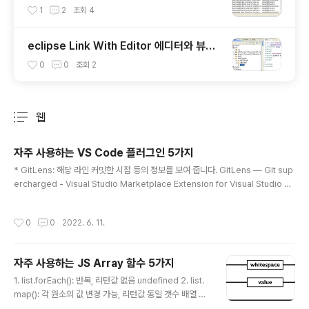
1
2
조회
4
eclipse Link With Editor 에디터와 뷰를
연결해주는 작지만 큰 기능
0
0
조회
2
웹
분류 전체보기
주요 글 목록
자주 사용하는 VS Code 플러그인 5가지
글 내용
* GitLens: 해당 라인 커밋한 시점 등의 정보를 보여 줍니다. GitLens — Git sup
ercharged - Visual Studio Marketplace Extension for Visual Studio C
ode - Supercharge Git within VS Code — Visualize code authorship a
t a glance via Git blame annotations and CodeLens, seamlessly navig
작성시간
0
0
2022. 6. 11.
ate and explore Git repositories, gain valuable insights via rich visual
izations and powerfu marketplace.visualstudio.com * Git Graph: 소스
트리 대체..
자주 사용하는 JS Array 함수 5가지
글 내용
1. list.forEach(): 반복, 리턴값 없음 undefined 2. list.
map(): 각 원소의 값 변경 가능, 리턴값 동일 갯수 배열 3.
list.filter(): 조건에 따라 필터링, 갯수 필터된 배열 4. list.