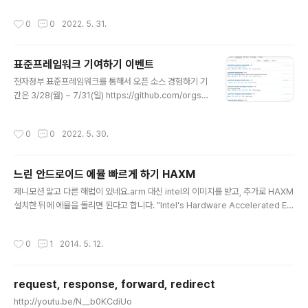
2021년 말에 Log4j 이슈 때문인지, 라이브러리 취약점에
작성시간
0
0
2022. 5. 31.
대한 모니터링이 강화된 것 같습니다. 특히 GitHub이 열
심입니다. `오늘은 괜찮은데, 내일부터 상황이 바뀌는 것`
이 보안 취약점이라 서비스를 한다면, 업데이트에 신경 쓸
표준프레임워크 기여하기 이벤트
수 밖에 없습니다.
글 내용
전자정부 표준프레임워크를 통해서 오픈 소스 경험하기 기
간은 3/28(월) ~ 7/31(일) https://github.com/orgs/
eGovFramework/repositories https://bit.ly/ego
vcontrib
작성시간
0
0
2022. 5. 30.
느린 안드로이드 에뮬 빠르게 하기 HAXM
글 내용
제니모션 말고 다른 해법이 있네요.arm 대신 intel의 이미지를 받고, 추가로 HAXM
설치한 뒤에 에뮬을 돌리면 된다고 합니다. "Intel's Hardware Accelerated Ex
ecution Manager (HAXM) driver" 아래 링크의 2페이지에 설치법과 테스트 결
과가 있습니다.http://www.developer.com/ws/android/development-to
작성시간
0
1
2014. 5. 12.
ols/haxm-speeds-up-the-android-emulator.html
request, response, forward, redirect
글 내용
http://youtu.be/N__b0KCdiUo