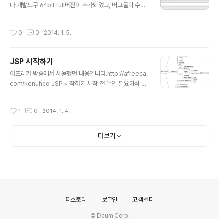
다.개발도구 64bit full버전이 추가되었고, 버그들이 수정
되었습니다.실행환경의 스프링버전 3.0.5는 변화가 없습
니다. 개인적인 생각으로는 2.6.1 정도의 업그레이드라고
작성시간
0
0
2014. 1. 5.
생각됩니다만, 아마 스프링 버전이 올라간다면 eGovFra
me 3.x로 될 것 같습니다. 개발환경 변화는 다음과 같습니
다.2013.12.30 : 개발환경 2.7.0 릴리즈 기존 버전 패치
JSP 시작하기
및 업그레이드 - eGovFrame Template -> CRUD Pr
글 내용
ogram 오류 수정(등록용 jsp 화면, reset 버튼 오류수
아프리카 방송에서 사용했던 내용입니다.http://afreeca.
정) - Batch Template Project 실행환경 2.7 반영 - a
com/kenuheo JSP 시작하기 시작 전 확인 필요지식 H
ndroid-maven compile 오류 수정 * pom.xml에 pr
TML Java Java Server Pages + - 배우는 것 동적인
ope..
HTML 서버 기술 JSP와 서블릿 JavaEE의 일부 + - JS
작성시간
1
0
2014. 1. 4.
P 트렌드 + - 국내 기업용 시장 장악 전자정부 표준프레임
워크 http://www.egovframe.go.kr Spring + Eclips
e + maven + template wizard + - JavaEE 7 기능
더보기
점차 지원 http://www.eclipse.org/jetty/documenta
tion/current/jetty-javaee.html + - 서블릿 컨테이너
임베디드 Maven 스프링 부트 + - 웹서버와 연동 없이 단
독 웹 처..
의안내
티스토리
로그인
고객센터
© Daum Corp.