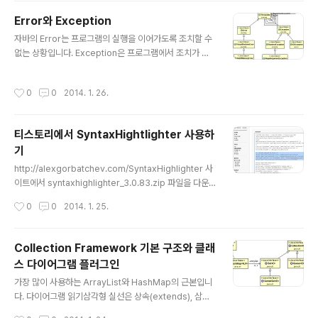
ority.com/shows/aa-weekly/ 블로그인데, 주간 10가
Error와 Exception
지 소식을 전합니다. 2014-2-3 꾸준하네요. 이번 달은 안
글 내용
드로이드에 집중해 봅니다. image from: http://blank-l
자바의 Error는 프로그램의 실행을 이어가도록 조치할 수
eoneli.deviantart.com/art/Android-Wallpaper-0
없는 상황입니다. Exception은 프로그램에서 조치가 가
2-2..
능한 경우입니다. IOException과 같이 반드시 코드에서
처리를 해줘야하는 CheckedException 계열이 있고, R
작성시간
0
0
2014. 1. 26.
untimeException과 그 상속받은 예외들처럼 코드 상에
서 반드시 처리를 하지 않아도 되는 UncheckedExcepti
on 계열로 나눌 수 있습니다. try catch finally 명령을 통
티스토리에서 SyntaxHightlighter 사용하
해서 예외를 처리하거나, 메소드 시그너처에서 노출합니
기
다. 그 메소드를 부르는 상위 메소드에서 처리하도록 강제
글 내용
하는 것입니다. package net.okjsp.java; public clas
http://alexgorbatchev.com/SyntaxHighlighter 사
s ExceptionTest { public static void main(Str..
이트에서 syntaxhighlighter_3.0.83.zip 파일을 다운
로드 받고, 압축을 해제합니다. index.html 파일을 실행해
작성시간
0
0
2014. 1. 25.
서 소스를 참고하면 좋습니다. 관리자 화면에서 HTML/C
SS 메뉴 선택합니다. 이 4줄은 다운로드받은 패키지의 in
dex.html 소스를 참고했습니다. Hello SyntaxHighligh
Collection Framework 기본 구조와 클래
ter function helloSyntaxHighlighter() { return "h
스 다이어그램 플러그인
i!"; } 저장을 누르고, 파일업로드 탭을 눌러서 해당 파일을
글 내용
업로드합니다. shCore.js는 scripts 폴더와 src에 있습
가장 많이 사용하는 ArrayList와 HashMap의 근본입니
니다. 업로드할 파일은 scripts/shCore.js 입니다.
다. 다이어그램 읽기삼각형 실선은 상속(extends), 삼각
형 점선은 구현(implements), 그리고 화살표는 사용(ha
작성시간