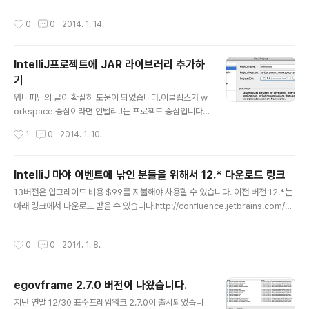
l/java/javaOO/lambdaexpressions.html 예제가 잘 되어 있습니다. 최종 결과
작성시간
0
0
2014. 1. 14.
는 다음과 같은 코드입니다. C++에서 보던 -> 기호 때문에 당황스럽군요.printPer
sons( roster, (Person p) -> p.getGender() == Person.Sex.MALE && p.
getAge() >= 18 && p.getAge() = 18 && p.getAge()
IntelliJ프로젝트에 JAR 라이브러리 추가하
기
글 내용
워니퍼님의 글이 확실히 도움이 되었습니다.이클립스가 w
orkspace 중심이라면 인텔리J는 프로젝트 중심입니다.
이클립스의 워크스페이스는 프로젝트 그룹입니다. 습관이
작성시간
1
0
2014. 1. 10.
란 게 무서운 것이더군요. 이클립스에서 JUnit 테스트 케
이스는 자동으로 프로젝트에 라이브러리를 추가해줍니다.
IntelliJ 매뉴얼을 보니, "우리는 자동으로 테스트케이스 라
IntelliJ 마야 이벤트에 낚인 분들을 위해서 12.* 다운로드 링크
이브러리를 추가하지 않습니다."라고 되어 있네요. JAR,
글 내용
13버전은 업그레이드 비용 $99를 지불해야 사용할 수 있습니다. 이전 버전 12.*는
즉 junit.jar를 추가하는 방법입니다. hellojunit이라는 새
아래 링크에서 다운로드 받을 수 있습니다.http://confluence.jetbrains.com/di
로운 프로젝트를 만들었습니다. Preferences...에서 찾
splay/IntelliJIDEA/Previous+IntelliJ+IDEA+Releases Version 12.1.6Pla
을 수 없습니다. File > Project Preferences... 메뉴가
tformIntelliJ IDEA UltimateIntelliJ IDEA CommunityWindowsideaIU-12.
따로 있습니다. Project Settings 섹션에 Modules를
작성시간
0
0
2014. 1. 8.
1.6.exeideaIC-12.1.6.exeLinuxideaIU-12.1.6.tar.gzideaIC-12.1.6.tar.gz
선택하고, Dependenci..
Mac OS XideaIU-12.1.6.dmgideaIC-12.1.6.dmgZIPideaIU-12.1.6.zip Ver
sion 12.0.4PlatformInt..
egovframe 2.7.0 버전이 나왔습니다.
글 내용
지난 연말 12/30 표준프레임워크 2.7.0이 출시되었습니