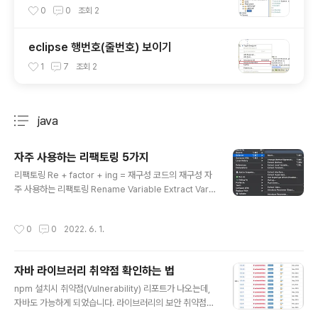
연결해주는 작지만 큰 기능
0
0
조회
2
eclipse 행번호(줄번호) 보이기
1
7
조회
2
java
분류 전체보기
주요 글 목록
자주 사용하는 리팩토링 5가지
글 내용
리팩토링 Re + factor + ing = 재구성 코드의 재구성 자
주 사용하는 리팩토링 Rename Variable Extract Varia
ble Extract Constant Inline Extract Method YouT
ube 자주 사용하는 리팩토링 5가지 https://youtu.be/z
작성시간
0
0
2022. 6. 1.
0cxmGfuuWg
자바 라이브러리 취약점 확인하는 법
글 내용
npm 설치시 취약점(Vulnerability) 리포트가 나오는데,
자바도 가능하게 되었습니다. 라이브러리의 보안 취약점은
https://mvnrepository.com 에서 확인할 수 있습니다.