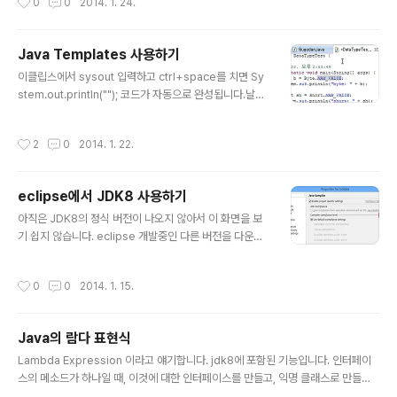
0
0
2014. 1. 24.
s)입니다.SortedMap는 Map를 상속하고,public inter
face SortedMap extends Map HashMap는 Map
를 구현했습니다.public class HashMap extends Ab
Java Templates 사용하기
stractMap implements Map, Cloneable, Serializ
글 내용
이클립스에서 sysout 입력하고 ctrl+space를 치면 Sy
able HashMap는 Set를 필드로 사용하고 있습니다. pri
stem.out.println(""); 코드가 자동으로 완성됩니다.날짜
vate transient Set entrySet = null; UML class dia
시간을 기록하는 dtlog 라는 것을 만들어 보겠습니다. Qui
gram은 ObjectAid 이클립스 플러그인을 사용했습니다.
ck Access(ctrl+3)에서 templates로 검색해서 Tem
http://www..
작성시간
2
0
2014. 1. 22.
plates - Java/Editor를 선택합니다. sysout도 이곳에
설정되어 있습니다. New... 버튼을 클릭합니다. dtlog를
입력하고 Pattern:에 ${date} ${time} 을 입력합니다.
eclipse에서 JDK8 사용하기
이제 코드에서 dtlog라고 입력하고 ctrl+space를 입력
글 내용
하면 현재 날짜와 시간이 기록됩니다. 더 많은 옵션들이 스
아직은 JDK8의 정식 버전이 나오지 않아서 이 화면을 보
택오버플로우에서 공유되고 있습니다.http://stackoverf
기 쉽지 않습니다. eclipse 개발중인 다른 버전을 다운로
low.com/questions/1028858/us..
드 받아서 JDK8을 테스트할 수 있습니다.efxclipse는 e
(fx)clipse 즉, JavaFX 개발용 패키지들이 포함된 이클립
작성시간
0
0
2014. 1. 15.
스입니다. 그래서 용량이 350MB 이상입니다.http://do
wnloads.efxclipse.org/eclipse-java8/ http://doc
s.oracle.com/javase/tutorial/java/javaOO/exam
Java의 람다 표현식
ples/RosterTest.javahttp://docs.oracle.com/jav
글 내용
ase/tutorial/java/javaOO/examples/Person.java
Lambda Expression 이라고 얘기합니다. jdk8에 포함된 기능입니다. 인터페이
두 소스는 JDK8 샘플입니다.설명은 http://docs.oracl
스의 메소드가 하나일 때, 이것에 대한 인터페이스를 만들고, 익명 클래스로 만들어
e...
서 처리하는 것을 단순화 시켰습니다. http://docs.oracle.com/javase/tutoria