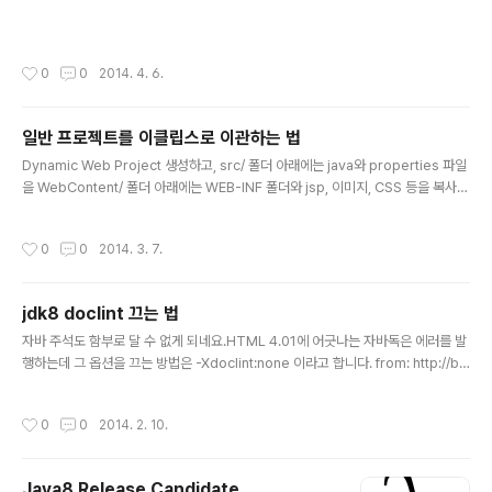
작성시간
0
0
2014. 4. 6.
일반 프로젝트를 이클립스로 이관하는 법
글 내용
Dynamic Web Project 생성하고, src/ 폴더 아래에는 java와 properties 파일
을 WebContent/ 폴더 아래에는 WEB-INF 폴더와 jsp, 이미지, CSS 등을 복사하
시면 될 것입니다. Maven web프로젝트 생성시에는 main/java/src/ 에 java 파
일을 main/java/resources/ 폴더에 properties 파일과 xml 파일을 main/we
작성시간
0
0
2014. 3. 7.
bapp/ 폴더 아래에는 WEB-INF 폴더와 jsp, 이미지, CSS 등을 복사하시면 될 것
입니다. related:http://www.okjsp.net/seq/244872
jdk8 doclint 끄는 법
글 내용
자바 주석도 함부로 달 수 없게 되네요.HTML 4.01에 어긋나는 자바독은 에러를 발
행하는데 그 옵션을 끄는 방법은 -Xdoclint:none 이라고 합니다. from: http://bl
og.joda.org/2014/02/turning-off-doclint-in-jdk-8-javadoc.htmljoda-t
ime 을 만드신 분의 블로그네요.http://blog.joda.org/search/label/jodatime
작성시간
0
0
2014. 2. 10.
Java8 Release Candidate