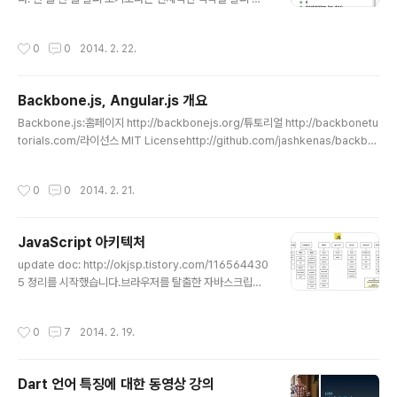
습니다. 다음과 같이 시작합니다. (function (g, f) {}(win
dow, Function)); CommonJS의 모듈을 따르는 부분이
작성시간
0
0
2014. 2. 22.
나옵니다. 이 가운데 체크하는 것이 있는데, jQuery의 용
도를 명확히 얘기합니다. "jQuery requires a window
with a document" if (!w.document) { throw new E
Backbone.js, Angular.js 개요
rror("jQuery requires a window with a documen
글 내용
t"); } Function 부분은 jQuery의 본체입니다. 기억에 의
Backbone.js:홈페이지 http://backbonejs.org/튜토리얼 http://backbonetu
하면 4부분 정도가 생각납니다. 1. Selector(Sizzle 이
torials.com/라이선스 MIT Licensehttp://github.com/jashkenas/backbo
용)..
ne/blob/master/LICENSE의존성underscore.js특징키-값 바인딩, 커스텀 이
벤트, 컬렉션을 지원하는 모델 제공RESTful JSON 인터페이스로 기존 API와 연결
작성시간
0
0
2014. 2. 21.
Models, Collections, Views AngularJS홈페이지http://angularjs.org/htt
p://angularjs.co.kr튜토리얼 http://docs.angularjs.org/tutorial라이선스 MI
T LicenseCode licensed under the The MIT Li..
JavaScript 아키텍처
글 내용
update doc: http://okjsp.tistory.com/116564430
5 정리를 시작했습니다.브라우저를 탈출한 자바스크립트
가 일을 내고 있기 때문에 자바스크립트 세상의 돌아가는
이치를 알려면 어느 게 어떤 용도인지 알 필요가 있습니다.
작성시간
0
7
2014. 2. 19.
다이어그램의 오류나 추가 사항 감사히 받겠습니다. ## 유
틸리티 모듈 * 다른 프레임워크에서 가져다 쓰는 공공재#
# 프레임워크 * 범용 : 웹 페이지에 많이 적용된 것 * MVC
Dart 언어 특징에 대한 동영상 강의
: 모델,뷰,콘트롤러 코드를 용도에 맞게 파일을 분리해 놓은
글 내용