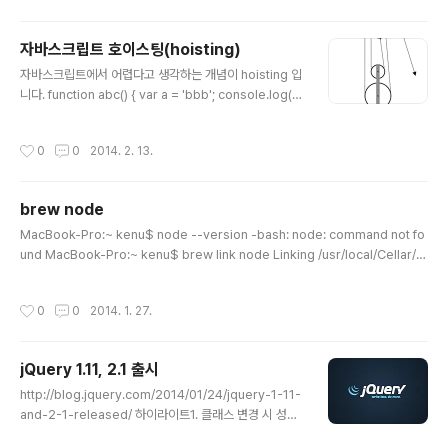
type = jQuery.fn;### Tween.prototype.init Twe
en.prototype.init.prototype = Tween.prototype;
자바스크립트 호이스팅(hoisting)
### Sizzle ### setFilters ### jQuery.fn.init ###
글 내용
jQuery.Even..
자바스크립트에서 어렵다고 생각하는 개념이 hoisting 입
니다. function abc() { var a = 'bbb'; console.log(a)
// ---- 1 function c() { console.log(a); // --- 2 (fun
ction() { console.log(a); // --- 3 a = 'ccc'; })(); var
작성시간
0
0
2014. 2. 13.
a; console.log(a) // ---4 } function d() { console.l
og(a); // --- 5 // var a = 3; } c(); a = 'ddd'; d(); };
brew node
글 내용
MacBook-Pro:~ kenu$ node --version -bash: node: command not fo
und MacBook-Pro:~ kenu$ brew link node Linking /usr/local/Cellar/n
ode/0.10.24... Warning: Could not link node. Unlinking... Error: Could n
ot symlink file: /usr/local/Cellar/node/0.10.24/lib/node_modules/np
작성시간
0
0
2014. 1. 27.
m/node_modules/sha/node_modules/readable-stream/zlib.js Targe
t /usr/local/lib/node_modules/npm/node_modules/sha/node_modul
es/readab..
jQuery 1.11, 2.1 출시
글 내용
http://blog.jquery.com/2014/01/24/jquery-1-11-
and-2-1-released/ 하이라이트1. 클래스 변경 시 성능
향상2. 세세하게 모듈화된 jQuery 커스텀 빌드3. 시작 오