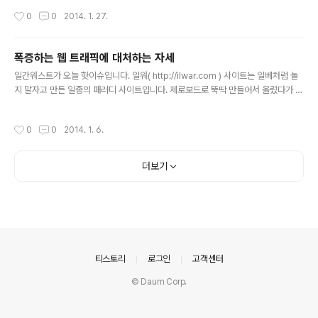
버헤드 낮춤4. npm 통해서 배포 https://npmjs.org/pa
작성시간
0
0
2014. 1. 27.
ckage/jquery/ npm install jquery 로 설치 가능 npm
install jquery@1.115. bower 통해서 배포 bower ins
tall jquery 로 설치 가능6. 기본 배포시 map 호출 제거 i
폭증하는 웹 트래픽에 대처하는 자세
mage from: http://teerapuch.wordpress.com/20
글 내용
11/09/13/intro-jquery-วิธีเริ่มต้นกับ-jquery/
일간워스트가 오늘 핫이슈입니다. 일워( http://ilwar.com ) 사이트는 일베처럼 놀
지 말자고 만든 일종의 패러디 사이트입니다. 제로보드로 뚝딱 만들어서 올렸다가 레
이니걸님은 트위터를 주로 이용하는 것으로 알고 있는데, 15분만에 호스팅의 트래픽
을 넘어섰다고 합니다.우여곡절을 일간워스트 개장기(http://blog.rainygirl.co
작성시간
0
0
2014. 1. 6.
m/?p=1266)라는 블로그 글로 올리셨는데, 여기에서 기술적으로 배울 점이 아주
많이 있다고 생각합니다. 블로그의 기술적인 내용을 요약해 봅니다.1. "어짜피 XE 로
사이트 만드는거 10분이면 끝나는데 간단히 해볼까"2. "15분만에 접속자가 몰리며
더보기
호스팅업체의 CPU제한이 초과되어 호스팅이 정지"3. "유료호스팅으로 일단 옮겨
보았습니다. 민영화버튼도 넣고,..
의안내
티스토리
로그인
고객센터
© Daum Corp.