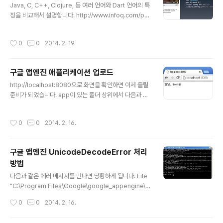
프레임워크, 화면처리 전용, 비즈로직 전용 파일, 두 가지를
Java, C, C++, Clojure, 등 여러 언어와 Dart 언어의 특
엮어주는 콘트롤러 코드 * Full Stack : 클라이언트와 서
징을 비교해서 설명합니다. http://www.infoq.com/pre
버 사이드 모두 지원하는 JS 프레임워크## 백엔드 * 탈
sentations/dart-introduction
브라우저 JS 기술, 자바스크립트는 브라우..
작성시간
0
0
2014. 2. 19.
구글 앱엔진 애플리케이션 업로드
글 내용
http://localhost:8080으로 화면을 확인하면 이제 올릴
준비가 되었습니다. app이 있는 폴더 상위에서 다음과 같
이 명령을 입력합니다. 구글 계정 로그인하면 앱이 올라갑
니다.appcfg.py update helloworld/ explorer htt
작성시간
0
0
2014. 2. 16.
p://khcuweb.appspot.com 입력하면 IE가 뜨는데, 브
라우저 인코딩을 UTF-8로 변경하면 제대로 보입니다. 크
롬브라우저에서는 잘 보입니다. 관련: https://develope
구글 앱엔진 UnicodeDecodeError 처리
rs.google.com/appengine/docs/python/getting
방법
startedpython27/uploading
글 내용
다음과 같은 에러 메시지를 만나면 당황하게 됩니다. File
"C:\Program Files\Google\google_appengine\g
oogle\appengine\tools\devappserver2\wsgi_s
작성시간
0
0
2014. 2. 16.
erver.py", line 31, in from cherrypy import wsgis
erver File "C:\Program Files\Google\google_ap