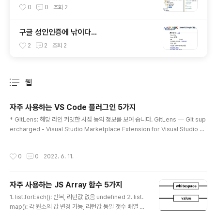
연결해주는 작지만 큰 기능
0
0
조회
2
구글 성인인증에 낚이다...
2
2
조회
2
웹
분류 전체보기
주요 글 목록
자주 사용하는 VS Code 플러그인 5가지
글 내용
* GitLens: 해당 라인 커밋한 시점 등의 정보를 보여 줍니다. GitLens — Git sup
ercharged - Visual Studio Marketplace Extension for Visual Studio C
ode - Supercharge Git within VS Code — Visualize code authorship a
t a glance via Git blame annotations and CodeLens, seamlessly navig
작성시간
0
0
2022. 6. 11.
ate and explore Git repositories, gain valuable insights via rich visual
izations and powerfu marketplace.visualstudio.com * Git Graph: 소스
트리 대체..
자주 사용하는 JS Array 함수 5가지
글 내용
1. list.forEach(): 반복, 리턴값 없음 undefined 2. list.
map(): 각 원소의 값 변경 가능, 리턴값 동일 갯수 배열 3.
list.filter(): 조건에 따라 필터링, 갯수 필터된 배열 4. list.