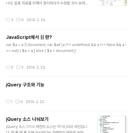
니다. 발표 자료를 위해서 정리하다가 수정할 것이 보여서
추가/이동했습니다. 패키지 매니저와 Full Stack 카테고리
를 추가했습니다. 브라우저를 탈출한 자바스크립트로 할
작성시간
3
0
2014. 2. 26.
수 있는 영역이 넓어지고 있습니다. 자바스크립트 세상의
돌아가는 이치를 알려면 어느 게 어떤 용도인지 알 필요가
있습니다. 그래서 한 번 정리해 보았습니다. 다이어그램의
JavaScript에서 || 란?
오류나 추가 사항 감사히 받겠습니다. ## 유틸리티 모듈 *
글 내용
다른 프레임워크에서 가져다 쓰는 공공재## 프레임워크 *
var $a = a || document; var $aif (a !== undefined && a !== false && a !
범용 : 웹 페이지에 많이 적용된 것 * MVC : 모델,뷰,콘트
== null) { $a = a;} else { $a = document;}
롤러 코드를 용도에 맞게 파일을 분리해 놓은 프레임워크,
화면처리 전용, 비즈로직 전용 파일, 두 가지를 엮어주는 콘
작성시간
0
2
2014. 2. 23.
트롤러 코드 * ..
jQuery 구조와 기능
작성시간
1
0
2014. 2. 22.
jQuery 소스 나눠보기
글 내용
jQuery 소스 1.11.0 버전의 소스는 약 10,000 라인입니
다. 한 줄 한 줄 살펴 보기보다는 전체적인 맥락을 살펴 봤