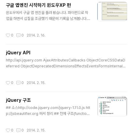
pengine\lib\cherrypy\cherrypy\__init__.py", line
구글 앱엔진 시작하기 윈도우XP 편
70, in from cherrypy import _cptools File "C:\Pr
글 내용
윈도우에서 구글 앱 엔진을 돌려 봤습니다. 파이썬으로 작
ogram Files\Google\google_appengine\lib\cher
업을 하면서 삽질을 조금했기 때문에 기록을 남겨봅니다.
rypy\cherrypy\_cptools.py", line 245, in fro..
현재 구글앱엔진은 파이썬 2.7을 공식 지원합니다. pytho
n 3.x은 지원하지 않습니다. 때문에 python27을 다시 설
작성시간
0
0
2014. 2. 16.
치했습니다.(삽질1) 절차는 다음과 같습니다.part 1 앱 엔
진 등록1.1 http://appengine.google.com/ 사이트에
구글 계정으로 등록을 합니다. 휴대폰인증이 있습니다.1.2
jQuery API
앱엔진 애플리케이션을 만듭니다. Application Identifie
글 내용
r(예, khcuweb)가 정해지면 http://khcuweb.appspo
http://api.jquery.com AjaxAttributesCallbacks ObjectCoreCSSDataD
t.com 로 접근하게 됩니다. part 2 로컬 개발환경2.1 구글
eferred ObjectDeprecatedDimensionsEffectsEventsFormsInternals
앱엔진 SDK 파이썬 버전을 다운로드 받아서 설치합니다.
ManipulationMiscellaneousOffsetPropertiesRemovedSelectorsTrav
2.2 htt..
ersingUtilitiesVersion AjaxGlobal Ajax Event HandlersHelper Functio
작성시간
0
0
2014. 2. 15.
nsLow-Level InterfaceShorthand MethodsAttributesCallbacks Objec
tCoreCSSDataDeferred ObjectDeprecatedDeprecated 1.10Deprecat
ed 1.3Deprecated 1.7De..
jQuery 구조
글 내용
## 소스http://code.jquery.com/jquery-1.11.0.js htt
p://jsbeautifier.org 에서 정리 ## 전체 구조(function
(g, f){console.log(g + f)}(3, 4));7 ## functions an
d prototypes ### init // Give the init function the
작성시간
0
0
2014. 2. 15.
jQuery prototype for later instantiation init.proto