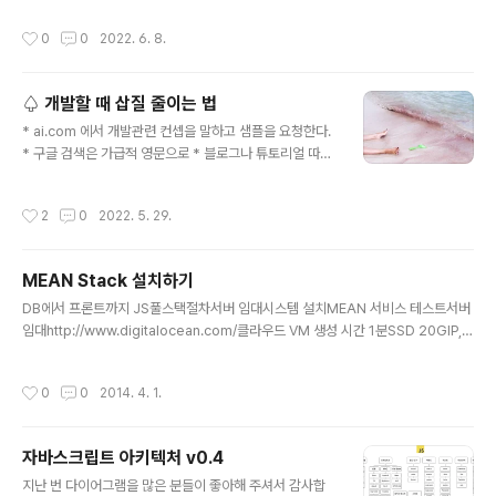
reduce(): 모든 원소의 총합 리턴, 단일값 5. list.include
작성시간
0
0
2022. 6. 8.
s(): 포함 여부, true or false more: https://develop
er.mozilla.org/ko/docs/Web/JavaScript/Referen
ce/Global_Objects/Array Array - JavaScript | M
♤ 개발할 때 삽질 줄이는 법
DN JavaScript Array 클래스는 리스트 형태의 고수준
글 내용
객체인 배열을 생성할 때 사용하는 전역 객체입니다. dev
* ai.com 에서 개발관련 컨셉을 말하고 샘플을 요청한다.
eloper.mozilla.org
* 구글 검색은 가급적 영문으로 * 블로그나 튜토리얼 따라
할 때는 가능하면 `버전`을 맞춘다 * 지인 중에 해당 기술
의 경험자를 물색한다. * 꼬였다 싶으면, OS 포맷하고 다
작성시간
2
0
2022. 5. 29.
시 시작한다. #반복효과 * 1시간 삽질해도 안되면, 다른 일
한다. #산책하기 #이거말고다른일 AD: React + API Se
rver 프로젝트 개발과 배포
MEAN Stack 설치하기
글 내용
DB에서 프론트까지 JS풀스택절차서버 임대시스템 설치MEAN 서비스 테스트서버
임대http://www.digitalocean.com/클라우드 VM 생성 시간 1분SSD 20GIP, r
oot 계정 비밀번호 이메일로 전달시간당 0.007달러샌프란시스코 서버시스템 설치
root 계정CentOS 6.5 64bitpasswdyum update -yyum install -y wgetgi
작성시간
0
0
2014. 4. 1.
t 설치(선택)yum install -y curl-devel zlib-devel.x86_64 perl-ExtUtils-M
akeMaker.x86_64yum groupinstall -y "Development Tools"cd /tmpw
get https://git-core.googlecode.com/files/git-1.9.0.tar.gzt..
자바스크립트 아키텍처 v0.4
글 내용
지난 번 다이어그램을 많은 분들이 좋아해 주셔서 감사합