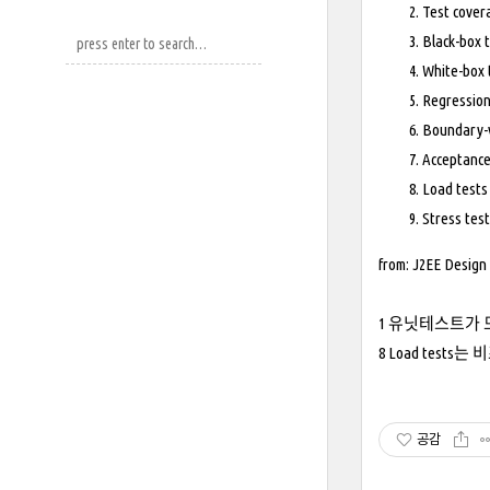
Test cover
Black-box 
White-box 
Regression
Boundary-v
Acceptance
Load tests
Stress tes
from: J2EE Design
1 유닛테스트가 모이
8 Load test
공감