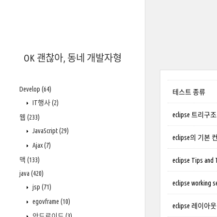
OK 괜찮아, 동네 개발자형
Develop
(64)
테스트 종류
IT행사
(2)
eclipse 트리
웹
(233)
JavaScript
(29)
eclipse의 기본 
Ajax
(7)
맥
(133)
eclipse Tips and 
java
(420)
eclipse workin
jsp
(71)
egovframe
(10)
eclipse 레이
안드로이드
(3)