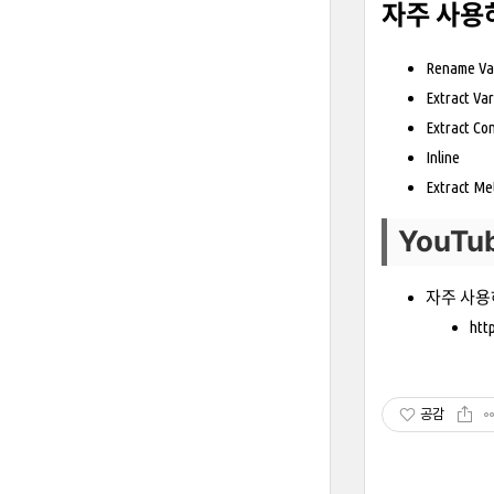
자주 사용
Rename Va
Extract Var
Extract Co
Inline
Extract M
YouTu
자주 사용
htt
공감