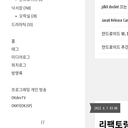
jdk8 doclint 끄
낙서장
(760)
오락실
(20)
Java8 Release Ca
드라마틱
(35)
안드로이드 뷰,
홈
안드로이드 주간
태그
미디어로그
위치로그
방명록
프로그래밍 개인 방송
OKdevTV
OKKY(OKJSP)
2022. 6. 1. 05:40
리팩토
/
/