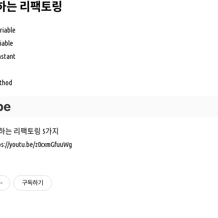
하는 리팩토링
riable
iable
nstant
ethod
be
하는 리팩토링 5가지
ps://youtu.be/z0cxmGfuuWg
구독하기