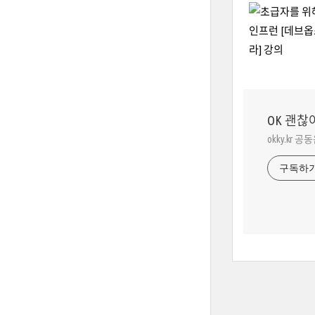
OK 괜찮
okky.kr 공
구독하