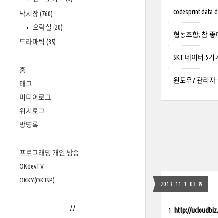
codesprint data d
낙서장
(760)
오락실
(20)
협동조합, 참 좋
드라마틱
(35)
SKT 데이터 5
홈
윈도우7 관리자 
태그
미디어로그
위치로그
방명록
프로그래밍 개인 방송
OKdevTV
OKKY(OKJSP)
2013. 11. 1. 03:39
/
/
1.
http://ucloudbiz