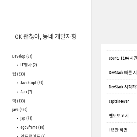
OK 괜찮아, 동네 개발자형
Develop
(64)
ubuntu 12.0
IT행사
(2)
DevStack 빠른 
웹
(233)
JavaScript
(29)
DevStack 시작
Ajax
(7)
맥
(133)
captain4ever
java
(420)
멘토보고서
jsp
(71)
egovframe
(10)
1년만 하면
안드로이드
(3)