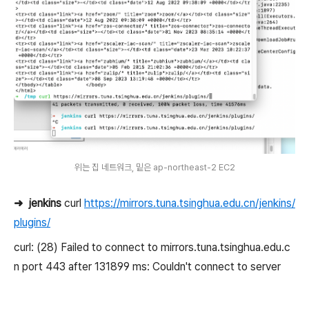
위는 집 네트워크, 밑은 ap-northeast-2 EC2
➜
jenkins
curl
https://mirrors.tuna.tsinghua.edu.cn/jenkins/
plugins/
curl: (28) Failed to connect to mirrors.tuna.tsinghua.edu.c
n port 443 after 131899 ms: Couldn't connect to server