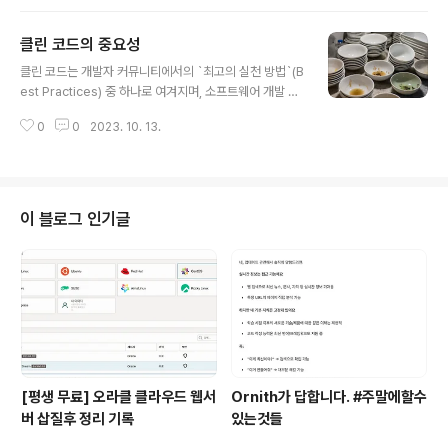
s, dir 환경변수 %Path%, $PATH 에 원하는 파일의 경
로가 있는지 확인한다. which java 팁 `explorer .` (윈
클린 코드의 중요성
도우) 현재 경로로 탐색기가 열린다. `open .` (맥) 현재 경
글 내용
로로 Finder가 열린다. 탐색기에서 ctrl + L 하면 주소줄
클린 코드는 개발자 커뮤니티에서의 `최고의 실천 방법`(B
에 포커스가 간다. 이때 cmd 입력하고 엔터치면 해당 경로
est Practices) 중 하나로 여겨지며, 소프트웨어 개발 과
의 cmd 창이 뜬다. image from: https://en.wikipedi
정에서 가독성, 유지보수성, 생산성 등의 측면에서 큰 장점
a.org/wiki/Command-li..
0
0
2023. 10. 13.
을 제공합니다. 가독성: 클린 코드는 읽기 쉽고 이해 용이
코드의 의도와 동작을 쉽게 파악 가능 가독성이 높은 코드
는 코드 리뷰, 유지보수, 버그 수정 등의 작업 효율성 극대
화 유지보수성: 클린 코드는 유지보수 쉬움 코드의 구조가
명확하고 일관성이 있기 때문에 새로운 기능을 추가하거나
이 블로그 인기글
버그를 수정하는 작업이 간단 코드의 중복을 제거하고 모
듈화하여 변경 사항에 대한 영향을 최소화 가능 버그 감소:
클린 코드는 버그가 발생하기 어려운 구조 작은 함수와 모
듈을 사용하면 코드의 일부분만 수정해도 되므로 다른 부
분에 영향을 미치는 버그..
[평생 무료] 오라클 클라우드 웹서
Ornith가 답합니다. #주말에할수
버 삽질후 정리 기록
있는것들