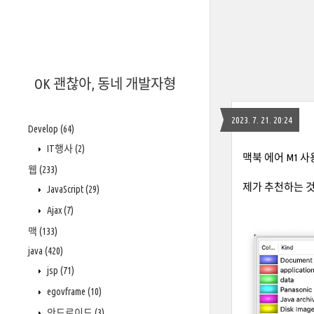
OK 괜찮아, 동네 개발자형
2023. 7. 21. 20:24
Develop
(64)
IT행사
(2)
맥북 에어 M1 
웹
(233)
제가 추천하는 것은
JavaScript
(29)
Ajax
(7)
맥
(133)
java
(420)
jsp
(71)
egovframe
(10)
안드로이드
(3)