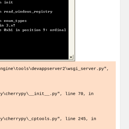
ngine\tools\devappserver2\wsgi_server.py",
y\cherrypy\__init__.py", line 70, in
y\cherrypy\_cptools.py", line 245, in