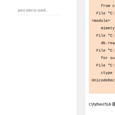
from cher
File "C:\
<module>
mimetype
File "C:\
db.read_
File "C:\
for subke
File "C:\
ctype = c
UnicodeDec
C:\Python27\