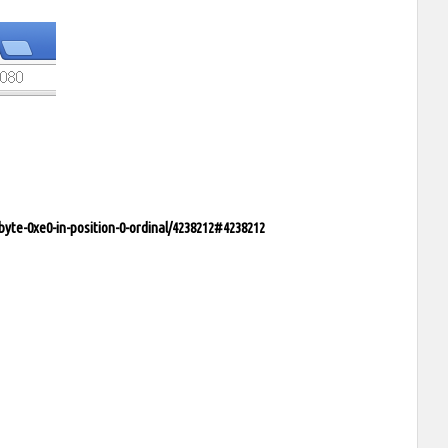
byte-0xe0-in-position-0-ordinal/4238212#4238212