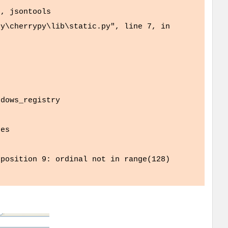
, jsontools
y\cherrypy\lib\static.py", line 7, in
dows_registry
pes
 position 9: ordinal not in range(128)