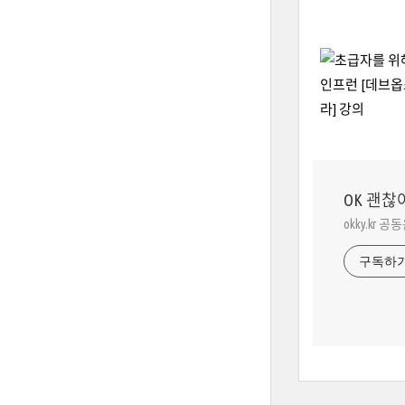
OK 괜찮
okky.kr 공
구독하