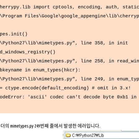
rypy.lib import cptools, encoding, auth, static
Program Files\Google\google_appengine\lib\cherryp
s.init()
Python27\lib\mimetypes.py", line 358, in init
windows_registry()
Python27\lib\mimetypes.py", line 258, in read_win
yname in enum_types(hkcr):
Python27\lib\mimetypes.py", line 249, in enum_ty
type.encode(default_encoding) # omit in 3.x!
odeError: 'ascii' codec can't decode byte 0xb1 in
Lib 폴더의 mimetypes.py 249번째 줄에서 발생한 에러입니다.