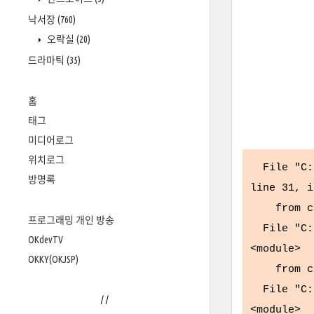
낙서장
(760)
오락실
(20)
드라마틱
(35)
홈
태그
미디어로그
위치로그
File "C:\
방명록
line 31, i
from che
프로그래밍 개인 방송
File "C:\
OKdevTV
<module>
OKKY(OKJSP)
from che
File "C:\
/
/
<module>