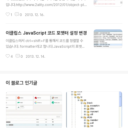
입니다.http://www.2ality.com/2012/01/object-plu
s-object.html 문서의 일부를 참고했습니다. 자바스크립
1
0
2013. 12. 16.
트 두 종류의 값1) 기본형(primitives) : undefined, nul
l, true/false, 숫자, 문자2) 객체(objects) : objects, ar
rays, functions 더하기 실행시 세 종류의 값 변환1) 기본
이클립스 JavaScript 코드 포맷터 설정 변경
형 2) 숫자3) 문자열 1) 기본형으로 변환되는 경우내부적
글 내용
으로 실행되는 함수 ToPrimitive(input, PreferredTy
이클립스에서 ctrl+shift+F를 통해서 코드를 정렬할 수
pe?) 1. input이 기본형인 경우, 그대로 반환2. 다른 경우 i
있습니다. formatter라고 합니다.JavaScript의 포맷이
nput은 객체. obj.valueOf() 호출. 결과가 기본형이면 그
마음에 들지 않아서 변경했습니다. ctrl+3 을 통해서 quic
것 반환3..
4
0
2013. 12. 14.
k access에 커서를 이동합니다. formatter라고 검색하
고 JavaScript formatter 항목을 선택합니다. JavaScr
ipt Conventions [built-in] 항목을 선택하고 Edit... 버
튼을 클릭합니다. Indentation(들여쓰기)의 Tab policy
(탭 정책)에 Spaces only를 선택하고 상단의 Profile na
이 블로그 인기글
me을 변경한 뒤에 저장하면 됩니다. JSLint 또는 http://j
sbeautifier.org 사이트의 code format을 참고하면 좋
을 것 입니다.