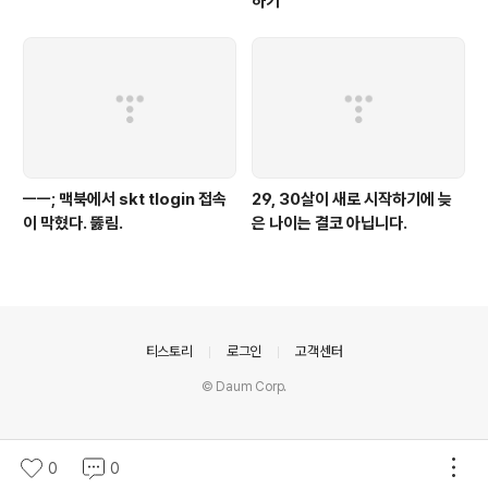
하기
ㅡㅡ; 맥북에서 skt tlogin 접속
29, 30살이 새로 시작하기에 늦
이 막혔다. 뚫림.
은 나이는 결코 아닙니다.
의안내
티스토리
로그인
고객센터
© Daum Corp.
0
0