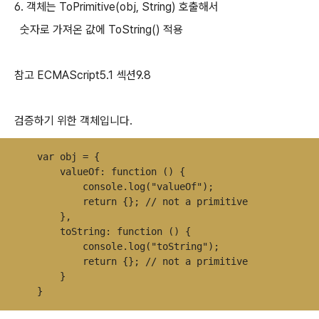
6. 객체는 ToPrimitive(obj, String) 호출해서
숫자로 가져온 값에 ToString() 적용
참고 ECMAScript5.1 섹션9.8
검증하기 위한 객체입니다.
    var obj = {

        valueOf: function () {

            console.log("valueOf");

            return {}; // not a primitive

        },

        toString: function () {

            console.log("toString");

            return {}; // not a primitive

        }

    }