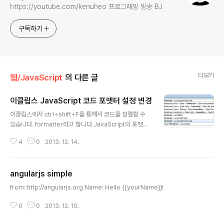
https://youtube.com/kenuheo 프로그래밍 방송 BJ
구독하기
더보기
웹/JavaScript
의 다른 글
이클립스 JavaScript 코드 포맷터 설정 변경
글 내용
이클립스에서 ctrl+shift+F를 통해서 코드를 정렬할 수
있습니다. formatter라고 합니다.JavaScript의 포맷이
마음에 들지 않아서 변경했습니다. ctrl+3 을 통해서 quic
4
0
2013. 12. 14.
k access에 커서를 이동합니다. formatter라고 검색하
고 JavaScript formatter 항목을 선택합니다. JavaScr
ipt Conventions [built-in] 항목을 선택하고 Edit... 버
angularjs simple
튼을 클릭합니다. Indentation(들여쓰기)의 Tab policy
글 내용
(탭 정책)에 Spaces only를 선택하고 상단의 Profile na
from: http://angularjs.org Name: Hello {{yourName}}!
me을 변경한 뒤에 저장하면 됩니다. JSLint 또는 http://j
sbeautifier.org 사이트의 code format을 참고하면 좋
0
0
2013. 12. 10.
을 것 입니다.