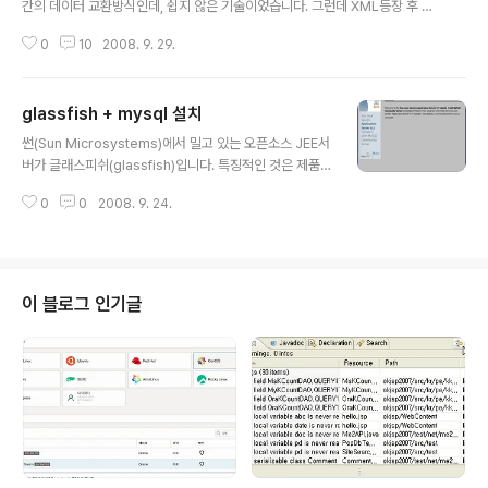
간의 데이터 교환방식인데, 쉽지 않은 기술이었습니다. 그런데 XML등장 후 W
eb Services라는 게 나타나서 기업간 데이터 전송에 많이 쓰이던 CORBA
0
10
2008. 9. 29.
기술을 대체하기 시작했습니다. 하지만 이 Web Services의 단점은 봉투만들
기라는 단계 때문인지 접근하기가 쉽지 않았습니다. 대신 같은 XML 포맷의 데
이터지만 좀 더 접근성이 용이하도록 만들어진 것이 REST(REpresentation
glassfish + mysql 설치
al State Transfer) 기술입니다. 이에 대한 좋은 기사가 나와서 소개합니다. R
글 내용
ESTful한 웹 서비스 만들기 http://www.ibm.com/developerworks/kr/l
썬(Sun Microsystems)에서 밀고 있는 오픈소스 JEE서
ibrary/tutorial/j-dw-jav..
버가 글래스피쉬(glassfish)입니다. 특징적인 것은 제품
을 오픈소스로 키워가고 있습니다. 지난 자바원 2008에서
0
0
2008. 9. 24.
글래스피쉬에 대해 얘기하기를 79KB짜리 엔진을 갖고 있
다고 합니다. 최경량이죠. ejb3.0이 구현된 것으로 알고
있습니다. 여러 배포판이 있는데, 인수한지 얼마 안되는 m
ysql과 함께 있는 배포버전은 다운받았습니다. 관리자 기
능이 포함된 Sun Application Server 로 배포되고 있습
이 블로그 인기글
니다. 처음 설치 버전입니다. Sun Java System Applic
ation Server 9.1 버전이고 MySQL 커뮤니티 서버가 같
이 설치된다는 안내문입니다. 라이센스에 대한 얘기입니
다. agree를 선택해야겠죠. 기본..