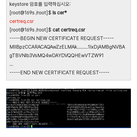
keystore 암호를 입력하십시오:
[root@169s /root]$
ls cer*
certreq.csr
[root@169s /root]$
cat certreq.csr
-----BEGIN NEW CERTIFICATE REQUEST-----
MIIBpzCCARACAQAwZzELMAk.........1IxDjAMBgNVBA
gTBVNlb3VsMQ4wDAYDVQQHEwVTZW91
...
-----END NEW CERTIFICATE REQUEST-----