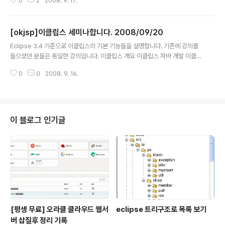
0
2
2008. 9. 17.
위한 공간입니다. 이런 기반 서비스들이 잘 커갔으면 좋겠
습니다.
[okjsp]이클립스 세미나합니다. 2008/09/20
글 내용
Eclipse 3.4 기준으로 이클립스의 기본 기능들을 설명합니다. 기존에 강의를
들으셨던 분들은 동일한 강의입니다. 이클립스 개요 이클립스 자바 개발 이클립
스 코드 네비게이션 이클립스를 활용한 디버깅 협업 (svn 연결 code.googl
0
0
2008. 9. 16.
e.com) 이클립스 3.4 What's new 일시: 2008/09/20 09:00~12:00 (3
시간) 회비: 2만원 (현장납부) 교재: 온라인 공개 http://okjsp.tistory.com/t
ag/eclipse 대상: 이클립스 입문 희망자 선착순 30명 장소는 강남 토즈입니
다. http://www.toz.co.kr/v2/02place/03_main.htm 메일로 신청받습니
다. kenu 골뱅 okjsp.pe.kr 이름: 닉네임: 이메일: 휴대폰: 본 강의는 실습..
이 블로그 인기글
[평생 무료] 오라클 클라우드 웹서
eclipse 트리구조로 목록 보기
버 삽질후 정리 기록