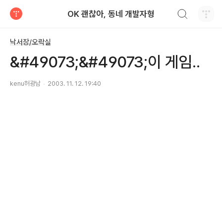
검색하기
OK 괜찮아, 동네 개발자형
티스토리
낙서장/오락실
&#49073;&#49073;이 게임..
kenu허광남
2003. 11. 12. 19:40