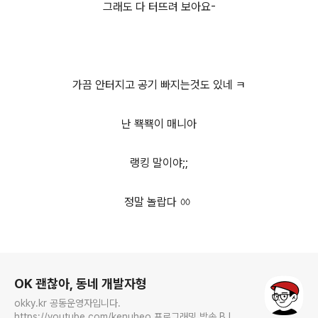
그래도 다 터뜨려 보아요-
가끔 안터지고 공기 빠지는것도 있네 ㅋ
난 뾱뾱이 매니아
랭킹 말이야;;
정말 놀랍다 ㆀ
로그 정보
OK 괜찮아, 동네 개발자형
okky.kr 공동운영자입니다.
https://youtube.com/kenuheo 프로그래밍 방송 BJ