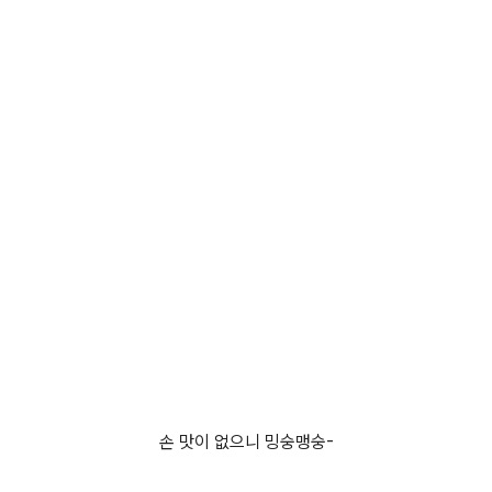
손 맛이 없으니 밍숭맹숭-