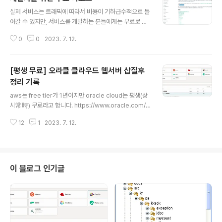
글 내용
실제 서비스는 트래픽에 따라서 비용이 기하급수적으로 들
어갈 수 있지만, 서비스를 개발하는 분들에게는 무료로 준
비된 것들이 많습니다. 마치 교육 라이선스처럼 무료로 경
0
0
2023. 7. 12.
험을 할 수 있게 하는 프리 마케팅 기법의 하나입니다. aw
s 요금폭탄 으로 구글링하면, 참 다양한 경험담이 계속 나
옵니다. 뭐, 비싼 인생 수업비다라고 치부하기에는 씁쓸한
[평생 무료] 오라클 클라우드 웹서버 삽질후
경험이죠. 그래서 준비했습니다. 다양한 IT 회사들의 무료
로 사용(또는 체험)할 수 있는 개발용 서비스들을 정리한
정리 기록
글 내용
사이트를 소개합니다. https://free-for.dev 제 생각에는
aws는 free tier가 1년이지만 oracle cloud는 평생(상
주로 서버가 필요할 것인데, aws 1년 free tier 따라한 것
시常時) 무료라고 합니다. https://www.oracle.com/k
들도 많지만 트래픽이 많지 않으면 Firebase+Vercel 조
r/cloud/free/ 그래서 도전해 봤는데, 삽질을 많이 하고,
합도 괜찮고, 성가신게 제법 있지만 평생무료인 오라클 클..
12
1
2023. 7. 12.
경험을 정리해서 올립니다. 1. https://cloud.oracle.co
m 에 회원가입합니다. 신용카드 등록 필요합니다. 2. 왼쪽
상단 메뉴아이콘 눌러서 `컴퓨트 > 인스턴스`를 클릭합니
다. Free Tier로 2개까지 무료 인스턴스를 만들 수 있습
니다. 3. `인스턴스 생성`을 클릭하고 설정을 시작합니다.
이 블로그 인기글
서버 이미지는 Oracle Linux 8이 기본인데, 네트워크 설
정 등에서 삽질을 무한히 경험해서, 개인적으로는 CentO
S나 Ubuntu를 추천합니다. 우측의 이미지 변경을 클릭합
니다. 이..