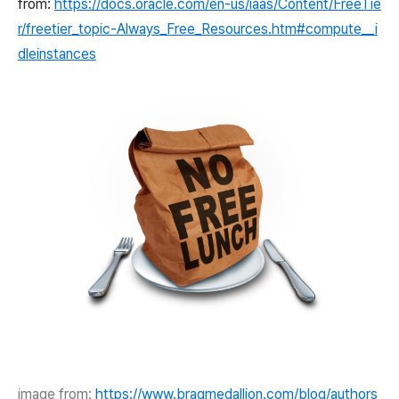
from:
https://docs.oracle.com/en-us/iaas/Content/FreeTie
r/freetier_topic-Always_Free_Resources.htm#compute__i
dleinstances
image from:
https://www.bragmedallion.com/blog/authors