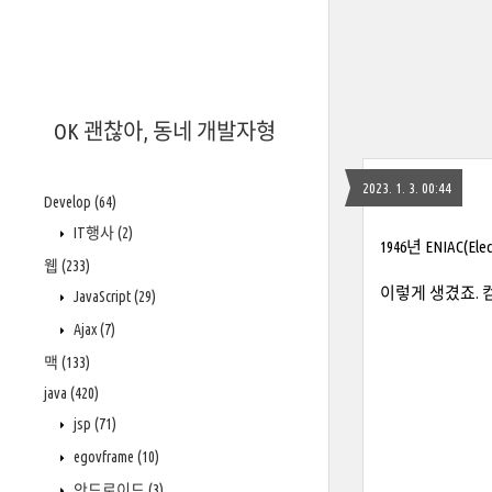
OK 괜찮아, 동네 개발자형
2023. 1. 3. 00:44
Develop
(64)
IT행사
(2)
1946년 ENIAC(E
웹
(233)
이렇게 생겼죠. 
JavaScript
(29)
Ajax
(7)
맥
(133)
java
(420)
jsp
(71)
egovframe
(10)
안드로이드
(3)