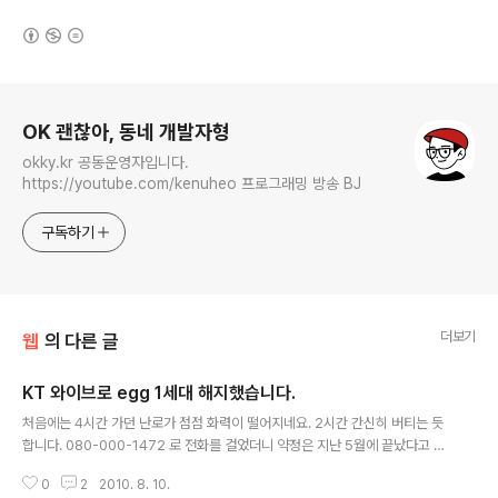
(새창열림)
로그 정보
OK 괜찮아, 동네 개발자형
okky.kr 공동운영자입니다.
https://youtube.com/kenuheo 프로그래밍 방송 BJ
구독하기
더보기
웹
의 다른 글
KT 와이브로 egg 1세대 해지했습니다.
글 내용
처음에는 4시간 가던 난로가 점점 화력이 떨어지네요. 2시간 간신히 버티는 듯
합니다. 080-000-1472 로 전화를 걸었더니 약정은 지난 5월에 끝났다고 합
니다. 오래 썼네요. ^^; http://okjsp.tistory.com/tag/egg
0
2
2010. 8. 10.