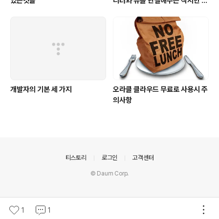
있는것들
디터와 뷰를 연결해주는 작지만 큰
기능
개발자의 기본 세 가지
오라클 클라우드 무료로 사용시 주
의사항
의안내
티스토리
로그인
고객센터
© Daum Corp.
1
1