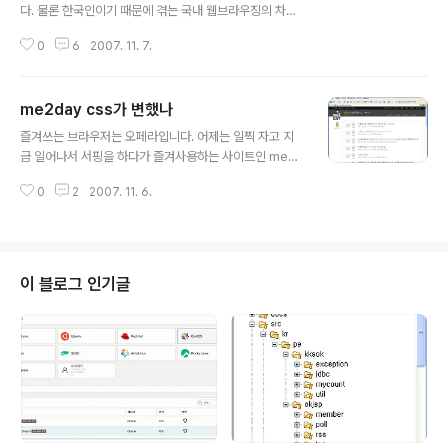
다. 물론 한국인이기 때문에 겪는 국내 웹브라우징의 차별
은 감수하고 있지요. 특히나 자바스크립트에 대한 오페라
0
6
2007. 11. 7.
의 다른 해석은 진한 아쉬움을 남깁니다. 오늘 하고 싶은 얘
기는 그럼에도 불구하고 오페라를 좋아한다는 것입니다.
스피드 연결이라는 것이 있는데, 빈페이지를 띄우면 이렇
me2day css가 변했나
게 9개의 사이트 이미지가 보입니다. 제가 자주 가는 사이
글 내용
트 9개에 대한 것이죠. ctrl+T 는 탭브라우징을 하시는 분
즐겨쓰는 브라우저는 오페라입니다. 어제는 일찍 자고 지
들이면 다 아실 것입니다. 빈 페이지 띄우기. 여기서 9개 중
금 일어나서 서핑을 하다가 즐겨사용하는 사이트인 me2d
하나만 클릭하면 쉽게 갑니다. 그런데 허거걱, ctrl+1~9
ay에 들어갔습니다. 뭔가 어색해서, ie6불러봤죠.(이놈은
까지가 스피드 연결에 설정한 사이트에 매핑되어 있습니
0
2
2007. 11. 6.
MS가 오늘 대대적으로 업데이트 한다던데, 조용하군요.)
다. 순서만 기억한다면 자기가 보고 있는 페이지에 바로 9
역시나 변한 게 있는 듯 하군요. 글과 글 사이의 CSS가 ie
개 사이트 중 하나를 불러볼 수..
와 opera사이에 차이가 생긴 듯 합니다. 3자 대면시켜 봅
니다. 파폭 나와요. 역시나 따로 노는 오페라인 듯 합니다.
얘가 좀 예민합니다. 불여우랑 친한 개똥벌레(http://ww
이 블로그 인기글
w.getfirebug.com/)를 불러다가 진상조사를 시켰습니
다. 빨간색으로 표기된 부분이 1.5em 으로 마진을 잡았는
데, 오페라에서 다르게 해석한 것 같습니다. 여하튼 어색해
요. 어색해요.