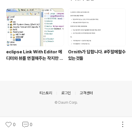
eclipse Link With Editor 에
Ornith가 답합니다. #주말에할수
디터와 뷰를 연결해주는 작지만 큰
있는것들
기능
의안내
티스토리
로그인
고객센터
© Daum Corp.
0
0