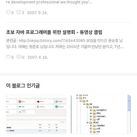
re development professional we thought you'd
want to know about the QCon San Francisco co
0
2
2007. 9. 26.
nference Nov 7-9, a enterprise software devel
opment conference with 60 technical sessions
(Nov 7-9) and 2 days of tutorials (Nov 5-6) with
초보 자바 프로그래머를 위한 설명회 - 동영상 클립
speakers such as: Martin Fowler, Refactoring, A
글 내용
nalysis Patterns Kent Beck, XP, JUnit, Patterns P
관련글 : http://okjsp.tistory.com/1165643085 모임을 만드신 윤순호 님
hilip Rosedale, Creator of Second Life ..
입니다. 아래는 정준호 님입니다. 저와는 2000년 가을에 만났던 분이고, 7년만
의 만남인데, 멋진 팀장님이 되셨네요. 정말 반가웠습니다.
0
0
2007. 9. 26.
이 블로그 인기글